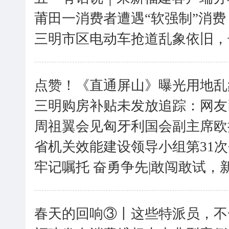
莆田一消费者遭遇“软强制”消
三明市区电动车抢道乱象依旧，
点赞！《直通屏山》曝光用地乱
三明购房补贴未发放追踪：网友
周祖翼会见匈牙利国会副主席欧
省机关效能建设领导小组第31
牢记嘱托 奋勇争先|敢闯敢试，
春天的回响③丨这些特派员，不