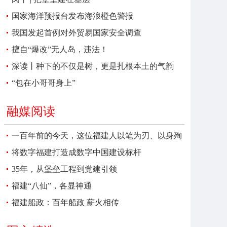
国家海洋预报台发布海浪橙色警报
我国发起首例对外贸易国家安全调查
擅自“爆改”无人岛，违法！
深读丨种下的不仅是树，更是扎根本土的气韵
“包在小哥哥身上”
融媒阅读
一百年前的今天，这位福建人以笔为刃、以身殉
报
将数字福建打造成数字中国建设标杆
35年，从堡垒工程到党建引领
福建“八仙”，各显神通
福建船政：百年船政 薪火相传