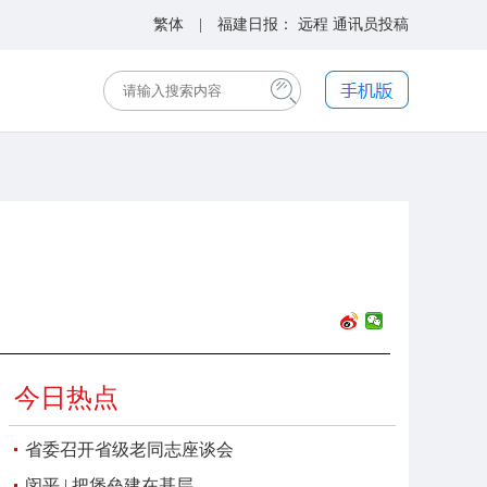
繁体
| 福建日报：
远程
通讯员投稿
今日热点
省委召开省级老同志座谈会
闵平 | 把堡垒建在基层