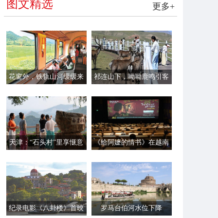
图文精选
更多+
花窗外，铁轨山河缓缓来
祁连山下，呦呦鹿鸣引客
来
天津：“石头村”里享惬意
《给阿嬷的情书》在越南
时光
首映
纪录电影《八卦楼》首映
罗马台伯河水位下降