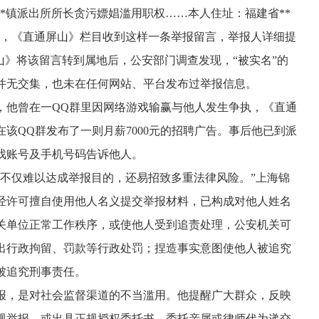
*区**镇派出所所长贪污嫖娼滥用职权……本人住址：福建省**
”近日，《直通屏山》栏目收到这样一条举报留言，举报人详细提
山》将该留言转到属地后，公安部门调查发现，“被实名”的
长并无交集，也未在任何网站、平台发布过举报信息。
，他曾在一QQ群里因网络游戏输赢与他人发生争执，《直通
该QQ群发布了一则月薪7000元的招聘广告。事后他已到派
戏账号及手机号码告诉他人。
，不仅难以达成举报目的，还易招致多重法律风险。”上海锦
经许可擅自使用他人名义提交举报材料，已构成对他人姓名
关单位正常工作秩序，或使他人受到追责处理，公安机关可
出行政拘留、罚款等行政处罚；捏造事实意图使他人被追究
被追究刑事责任。
报，是对社会监督渠道的不当滥用。他提醒广大群众，反映
规举报，或出具正规授权委托书，委托亲属或律师代为递交