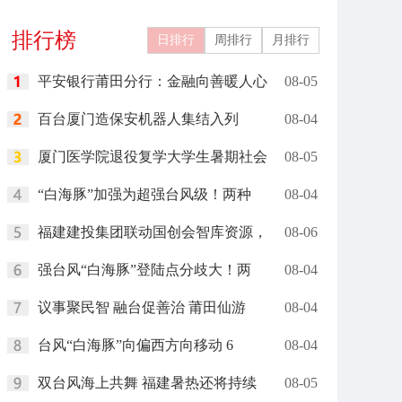
排行榜
日排行
周排行
月排行
平安银行莆田分行：金融向善暖人心
08-05
百台厦门造保安机器人集结入列
08-04
厦门医学院退役复学大学生暑期社会
08-05
“白海豚”加强为超强台风级！两种
08-04
福建建投集团联动国创会智库资源，
08-06
强台风“白海豚”登陆点分歧大！两
08-04
议事聚民智 融台促善治 莆田仙游
08-04
台风“白海豚”向偏西方向移动 6
08-04
双台风海上共舞 福建暑热还将持续
08-05