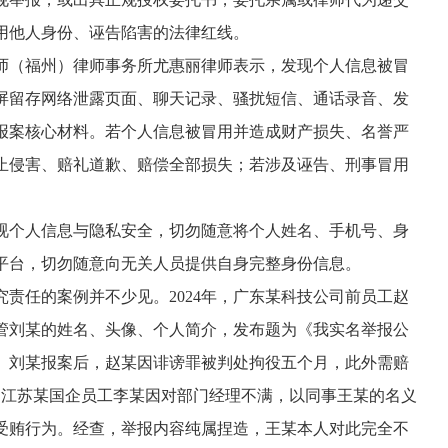
用他人身份、诬告陷害的法律红线。
师（福州）律师事务所尤惠丽律师表示，发现个人信息被冒
屏留存网络泄露页面、聊天记录、骚扰短信、通话录音、发
报案核心材料。若个人信息被冒用并造成财产损失、名誉严
止侵害、赔礼道歉、赔偿全部损失；若涉及诬告、刑事冒用
。
视个人信息与隐私安全，切勿随意将个人姓名、手机号、身
平台，切勿随意向无关人员提供自身完整身份信息。
责任的案例并不少见。2024年，广东某科技公司前员工赵
管刘某的姓名、头像、个人简介，发布题为《我实名举报公
。刘某报案后，赵某因诽谤罪被判处拘役五个月，此外需赔
年，江苏某国企员工李某因对部门经理不满，以同事王某的名义
受贿行为。经查，举报内容纯属捏造，王某本人对此完全不