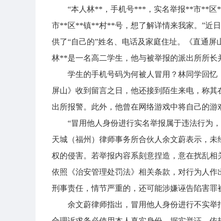
“本人林**，手机号***，实名举报**市*
市**区**镇**村**号，想了解详情来我家。
供了“自己的”姓名、电话及家庭住址。《直通屏
林**是一名高二学生，他与被举报的派出所所
学生的手机号码为何被人冒用？林同学回忆
屏山》收到留言之日，他还接到陌生来电，称其在
出所报警。此外，他曾在网络游戏中将自己的游
“冒用他人身份进行实名举报属于违法行为
天城（福州）律师事务所合伙人余文蔚表示，未
权的侵害。若举报内容系刻意捏造，意在扰乱相
依照《治安管理处罚法》相关条款，对行为人作
刑事责任，情节严重的，还可能涉嫌诬告陷害罪
余文蔚律师指出，冒用他人身份进行不实举
合理诉求务必使用本人真实身份，据实举证、依