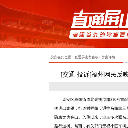
您所在的位置：直通屏山留言板> 留言详情
[交通 投诉]福州网民
晋安区象园街道北光明港路210号首融
辆进出难题：行道树拦路，通往马路靠三
隐患尤为突出。入住以来，业主多次联名上
路行道树。然而，有关部门无视小区车辆