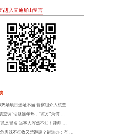
码进入直通屏山留言
馈
养鸡场项目选址不当 督察组介入核查
装空调”话题连年热，“凉方”为何 …
”竟是冒名 当事人浑然不知！律师 …
级危房既不征收又禁翻建？街道办：有 …