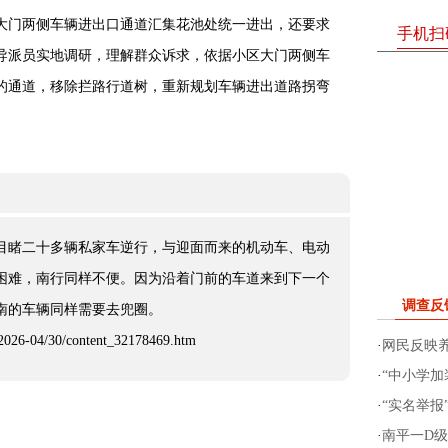
大门两侧车辆进出口通道汇集花池处统一进出，还要求
手机扫
导派员实地调研，理解群众诉求，依据小区大门两侧车
的通道，移除拦路行道树，重新规划车辆进出道路拐弯
目睹二十多辆私家车逆行，与迎面而来的机动车、电动
困难，南行同样不便。因为沿着门前的车道来到下一个
调查反
南的车辆同样需要去兜圈。
26-04/30/content_32178469.htm
·
网民反映
·
“中小学加
·
“实名举报
·
南平一D