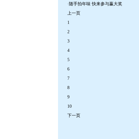
·随手拍年味 快来参与赢大奖
上一页
1
2
3
4
5
6
7
8
9
10
下一页