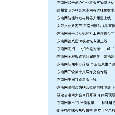
·东南网联合爱心企业将救灾物资送达
·泉州文明办联合东南网有奖征集微电
·东南网智能制造与机器人频道上线
·关帝文化旅游节 东南网微信视频直
·东南网联手台江鲲鹏社工关注青少年
·东南网第八届海峡论坛专题上线
·东南网高招、中招专题为考生“加油”
·东南网全程报道第66届世界小姐福
·东南网新闻中心落成 再造信息生产
·东南网开设第十八届海交会专题
·东南网美国频道新版上线
·东南网漳州边防联合摄制的微电影
·福建省电商大会今日开幕 东南网现
·东南网推出“供给侧改革——福建进
·随手拍年味火热投票中 网友可登录