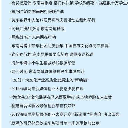
·委员提建议 东南网报道 部门作决策 学校勤部署：福建数十万学
·抗“疫”宣传 东南网打好联合战
·美东各界华人第17届元宵节庆祝活动在纽约举行
·同舟共济战疫情 东南网这样做
·网络战“疫” 东南网在行动
·东南网携手菲华社团共庆新年 中国春节文化点亮菲律宾
·这个春节档 东南网携侨团庆新春 邀网友送祝语
·海外华裔中小学生榕城寻找根脉印记
·两会时间 东南网融媒体聚焦民生事发展计
·“文创+”为文化产业高质量发展注入“新动能”
·2019海峡两岸新媒体创业大赛总决赛在即
·“海丝茶道”文化展演在马来西亚举行 获当地侨胞友人点赞
·福建自贸试验区最佳创新举措获好评
·2019海峡两岸新媒体创业大赛开赛 “新应用”“新内容”决出四强
·新媒体研究补充数据采购项目单一来源审核前公示