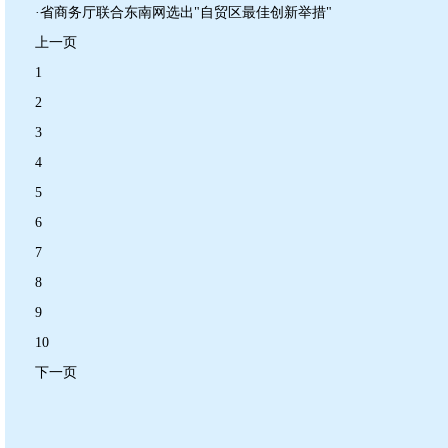
·省商务厅联合东南网选出"自贸区最佳创新举措"
上一页
1
2
3
4
5
6
7
8
9
10
下一页