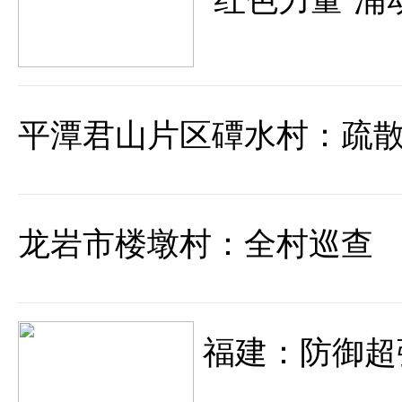
平潭君山片区磹水村：疏
龙岩市楼墩村：全村巡查
福建：防御超