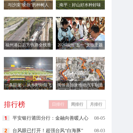
与沙漠“较劲”的种树人
南平：好山好水种好味
福州港口后方铁路全线首
2026福州“五一”文旅主题
联连续梁边跨顺利合龙
活动启幕
一条巨龙， 从乡野阡陌飞
闽侯县加速推动汽车制造
向新时代的舞台
企业进行“智改数转”
排行榜
日排行
周排行
月排行
平安银行莆田分行：金融向善暖人心
08-05
台风眼已打开！超强台风“白海豚”
08-03