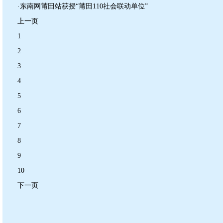
·东南网莆田站获授“莆田110社会联动单位”
上一页
1
2
3
4
5
6
7
8
9
10
下一页