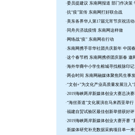
·委员提建议 东南网报道 部门作决
·抗“疫”宣传 东南网打好联合战
·美东各界华人第17届元宵节庆祝活
·同舟共济战疫情 东南网这样做
·网络战“疫” 东南网在行动
·东南网携手菲华社团共庆新年 中国
·这个春节档 东南网携侨团庆新春 邀
·海外华裔中小学生榕城寻找根脉印记
·两会时间 东南网融媒体聚焦民生事
·“文创+”为文化产业高质量发展注入“
·2019海峡两岸新媒体创业大赛总决
·“海丝茶道”文化展演在马来西亚举行
·福建自贸试验区最佳创新举措获好评
·2019海峡两岸新媒体创业大赛开赛 
·新媒体研究补充数据采购项目单一