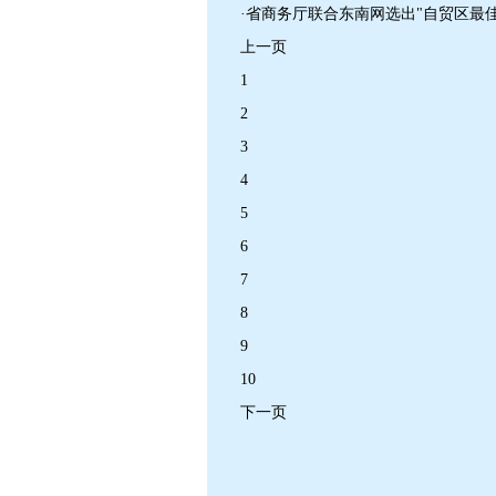
·省商务厅联合东南网选出"自贸区最
上一页
1
2
3
4
5
6
7
8
9
10
下一页