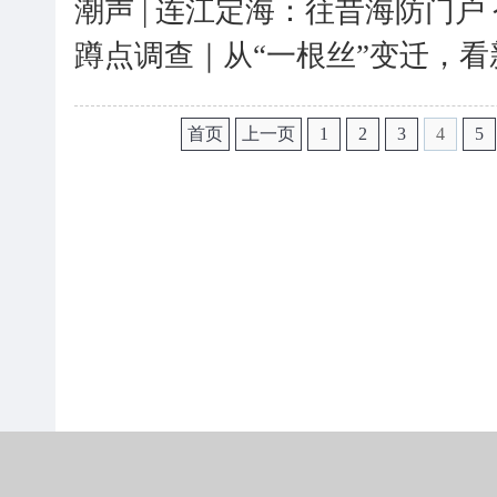
潮声 | 连江定海：往昔海防门户
蹲点调查｜从“一根丝”变迁，
首页
上一页
1
2
3
4
5