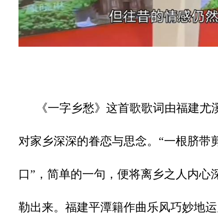
《一字乡愁》这首歌歌词由福建尤
对家乡深深的眷恋与思念。
“一根脐带
口”，简单的一句，便将离乡之人内心
勒出来。福建平潭籍作曲乐风巧妙地运