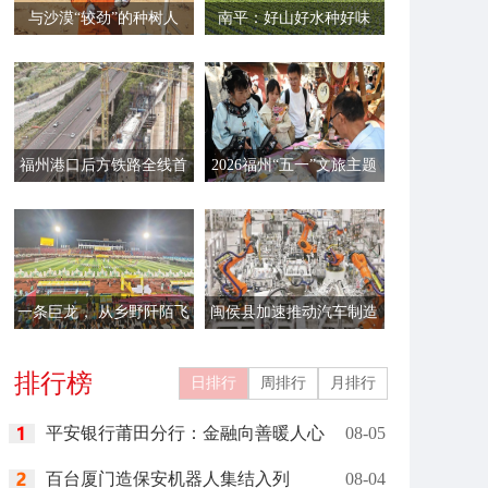
与沙漠“较劲”的种树人
南平：好山好水种好味
福州港口后方铁路全线首
2026福州“五一”文旅主题
联连续梁边跨顺利合龙
活动启幕
一条巨龙， 从乡野阡陌飞
闽侯县加速推动汽车制造
向新时代的舞台
企业进行“智改数转”
排行榜
日排行
周排行
月排行
平安银行莆田分行：金融向善暖人心
08-05
百台厦门造保安机器人集结入列
08-04