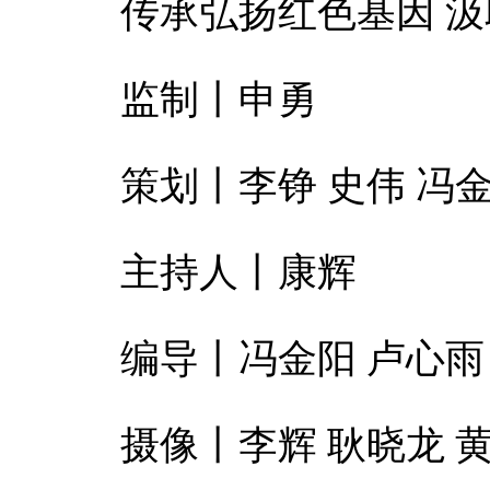
传承弘扬红色基因 
监制丨申勇
策划丨李铮 史伟 冯
主持人丨康辉
编导丨冯金阳 卢心雨 
摄像丨李辉 耿晓龙 黄