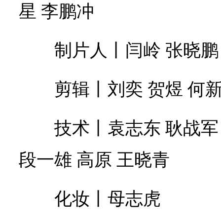
星 李鹏冲
制片人丨闫岭 张晓鹏
剪辑丨刘奕 贺煜 何
技术丨袁志东 耿战军
段一雄 高原 王晓青
化妆丨母志虎