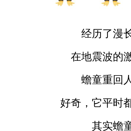
经历了漫
在地震波的
蟾童重回
好奇，它平时
其实蟾