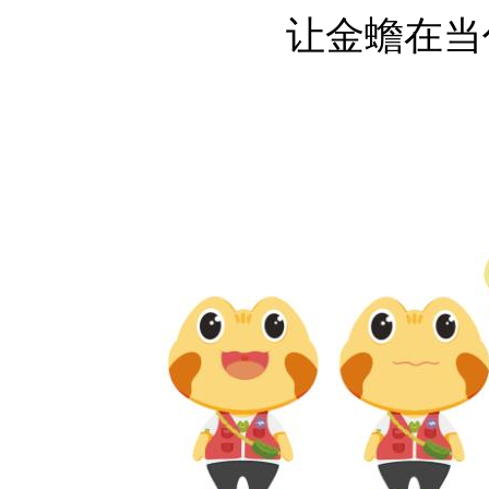
让金蟾在当