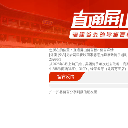
您所在的位置：直通屏山留言板> 留言详情
[外卖 投诉]龙岩网民反映商家恶意拖延屡致骑手超时
2026/6/3
从2026年3月上旬开始，美团骑手每次过去取餐
中388号商场318D、319D，绿茶餐厅（龙岩万
扫一扫将留言分享到微信朋友圈