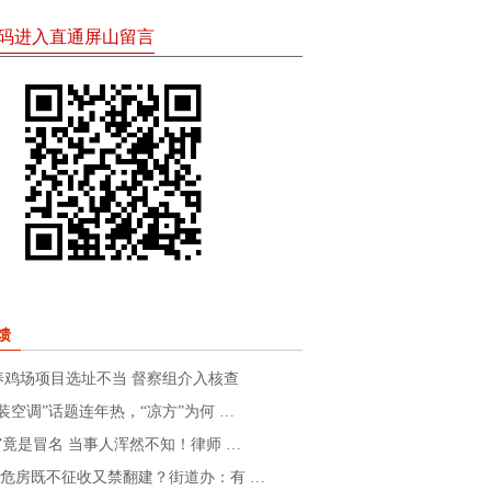
码进入直通屏山留言
馈
养鸡场项目选址不当 督察组介入核查
装空调”话题连年热，“凉方”为何 …
”竟是冒名 当事人浑然不知！律师 …
级危房既不征收又禁翻建？街道办：有 …