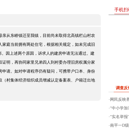
手机扫
随母亲从东峤镇迁至我镇，目前尚未取得北高镇栏山村农
人家庭当前拥有两处住宅，根据相关规定，如未完成旧
情形。因上述两个原因，诉求人的建房申请无法通过。建
权证明，再协同家里兄弟四人到村委办理旧房权属分家
房申请。如对申请程序仍有疑问，可携带户口本、身份
取（村集体经济组织成员增减认定备案表、户籍迁出地
调查反
。
·
网民反映
·
“中小学加
·
“实名举报
·
南平一D