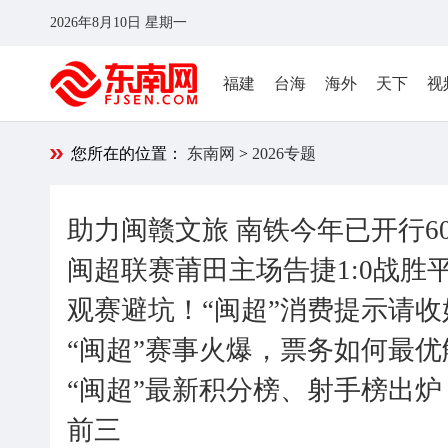
2026年8月10日 星期一
福建
台海
海外
天下
视
您所在的位置：
东南网
>
2026专题
助力闽赣文旅 南铁今年已开行6
闽超联赛莆田主场告捷1:0战胜
观赛避坑！“闽超”消费提示请收
“闽超”赛事火爆，票务如何最优
“闽超”最新积分榜、射手榜出
前三