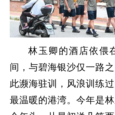
林玉卿的酒店依偎
间，与碧海银沙仅一路之
此濒海驻训，风浪训练过
最温暖的港湾。今年是林