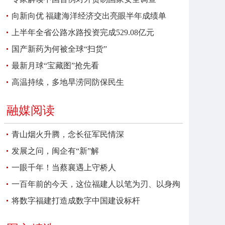
向新向优 福建海洋经济交出亮眼半年成绩单
上半年全省公路水路投资完成529.08亿元
国产新药为何被全球“扫货”
最新月球“宝藏图”抢先看
高温持续，多地旱涝同防保民生
融媒阅读
青山烟火升腾，念长征军民情深
发展之问，闽企有“新”解
一眼千年！当蔡襄遇上守桥人
一百年前的今天，这位福建人以笔为刃、以身殉
报
将数字福建打造成数字中国建设标杆