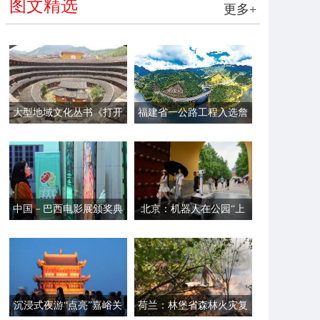
图文精选
更多+
大型地域文化丛书《打开
福建省一公路工程入选詹
福建》第一辑面世
天佑奖
中国－巴西电影展颁奖典
北京：机器人在公园“上
礼在里约举行
岗”
沉浸式夜游“点亮”嘉峪关
荷兰：林堡省森林火灾复