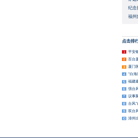
​纪
福州
点击排
平安
百台
厦门
“白
福建
强台
议事
台风
双台
漳州