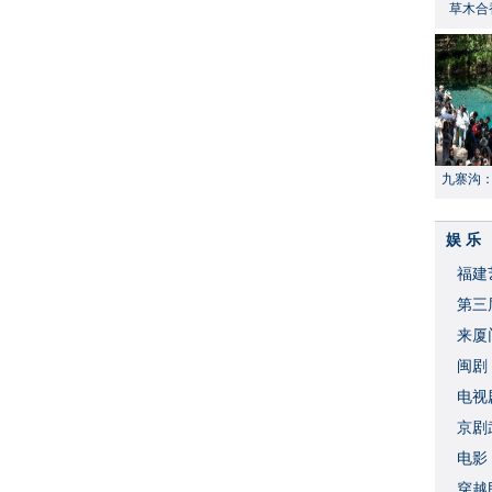
草木合
九寨沟
献“中国
娱 乐
福建
​第
来厦
闽剧
​电
破
京剧
​电
穿越