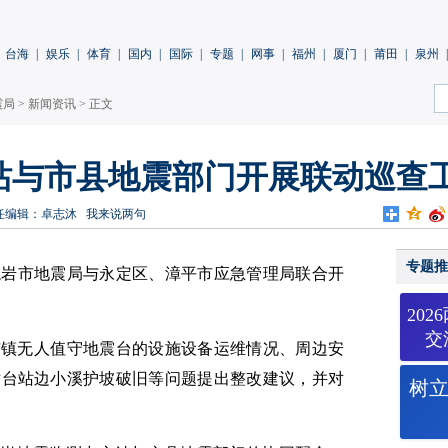
台海
|
娱乐
|
体育
|
国内
|
国际
|
专题
|
网事
|
福州
|
厦门
|
莆田
|
泉州
|
震局
>
新闻资讯
> 正文
站与市县地震部门开展联动巡查
任编辑：卓志沐
我来说两句
专题推
龙岩市地震局与永定区、漳平市应急管理局联合开
20
交
市镇无人值守地震台的设施设备运维情况、周边安
对台站边小溪护坡破旧等问题提出整改建议，并对
树