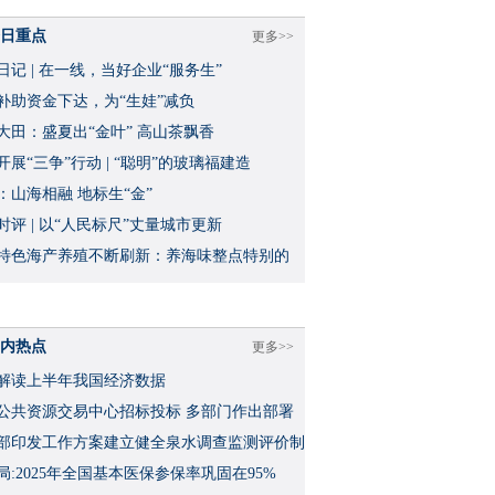
日重点
更多>>
日记 | 在一线，当好企业“服务生”
补助资金下达，为“生娃”减负
大田：盛夏出“金叶” 高山茶飘香
开展“三争”行动 | “聪明”的玻璃福建造
：山海相融 地标生“金”
时评 | 以“人民标尺”丈量城市更新
特色海产养殖不断刷新：养海味整点特别的
内热点
更多>>
解读上半年我国经济数据
公共资源交易中心招标投标 多部门作出部署
部印发工作方案建立健全泉水调查监测评价制
局:2025年全国基本医保参保率巩固在95%