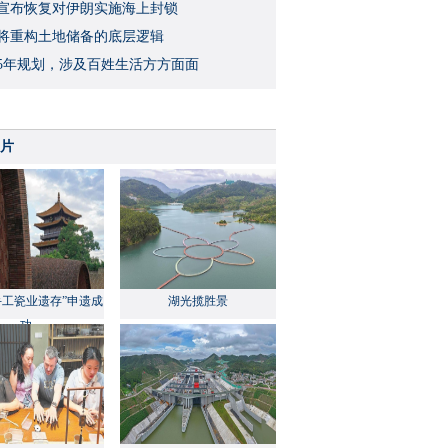
宣布恢复对伊朗实施海上封锁
将重构土地储备的底层逻辑
5年规划，涉及百姓生活方方面面
片
手工瓷业遗存”申遗成
湖光揽胜景
功