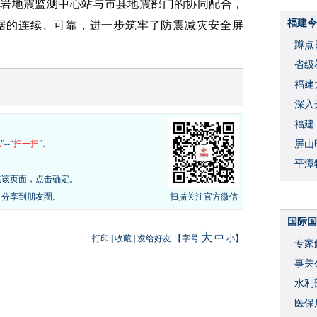
龙岩地震监测中心站与市县地震部门的协同配合，
福建今
据的连续、可靠，进一步筑牢了防震减灾安全屏
蹲点
省级
福建
深入
福建
现
”--“
扫一扫
”。
屏山
平潭
览该页面，点击确定。
，分享到朋友圈。
扫描关注官方微信
国际国
大
中
打印
|
收藏
|
发给好友
【字号
小
】
专家
事关
水利
度
医保