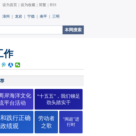
设为首页
|
设为收藏
|
简繁
|
RSS
漳州
|
龙岩
|
宁德
|
南平
|
三明
工作
荐
26两岸海洋文化
“十五五”，我们铆足
流平台活动
劲头踏实干
立和践行正确
劳动者
“闽超”进
行时
政绩观
之歌