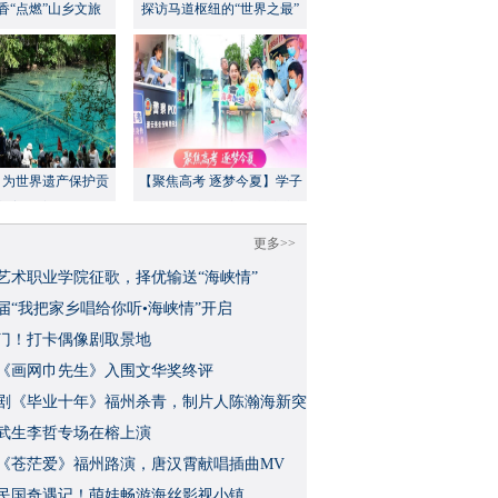
香“点燃”山乡文旅
探访马道枢纽的“世界之最”
：为世界遗产保护贡
【聚焦高考 逐梦今夏】学子
方案”｜美丽中国行
执笔追梦，各方同心护航
更多>>
艺术职业学院征歌，择优输送“海峡情”
三届“我把家乡唱给你听•海峡情”开启
门！打卡偶像剧取景地
《画网巾先生》入围文华奖终评
视剧《毕业十年》福州杀青，制片人陈瀚海新突
武生李哲专场在榕上演
影《苍茫爱》福州路演，唐汉霄献唱插曲MV
民国奇遇记！萌娃畅游海丝影视小镇