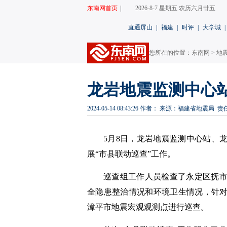
东南网首页
|
2026-8-7 星期五 农历六月廿五
直通屏山
|
福建
|
时评
|
大学城
|
您所在的位置：
东南网
>
地
龙岩地震监测中心
2024-05-14 08:43:26
作者：
来源：福建省地震局
责
5月8日，龙岩地震监测中心站、
展“市县联动巡查”工作。
巡查组工作人员检查了永定区抚
全隐患整治情况和环境卫生情况，针
漳平市地震宏观观测点进行巡查。