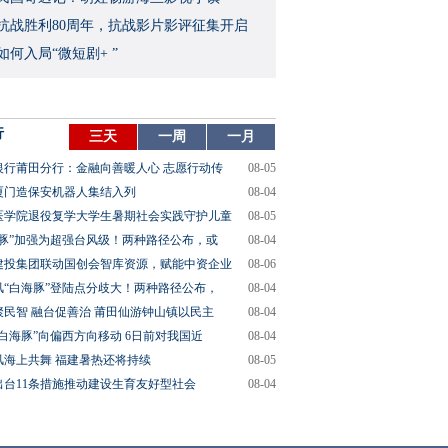
念抗战胜利80周年，抗战影片影评征集开启
如何入局“微短剧+ ”
行
三天
一周
一月
银行莆田分行：金融向善暖人心 志愿行动传
08-05
厦门造保安机器人集结入列
08-04
医学院退役复学大学生暑期社会实践守护儿童
08-05
海豚”加强为超强台风级！两种路径公布，或
08-04
建投集团联动国创会智库资源，赋能中资企业
08-06
风“白海豚”登陆点分歧大！两种路径公布，
08-04
聚民智 融台促善治 莆田仙游钟山镇以民主
08-04
“白海豚”向偏西方向移动 6日前对我国近
08-04
风海上共舞 福建暑热还将持续
08-05
出台11条措施推动建设生育友好型社会
08-04