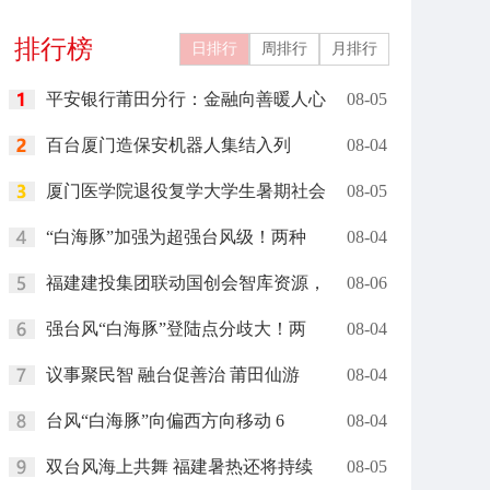
运”助春耕
排行榜
日排行
周排行
月排行
平安银行莆田分行：金融向善暖人心
08-05
百台厦门造保安机器人集结入列
08-04
厦门医学院退役复学大学生暑期社会
08-05
“白海豚”加强为超强台风级！两种
08-04
福建建投集团联动国创会智库资源，
08-06
强台风“白海豚”登陆点分歧大！两
08-04
议事聚民智 融台促善治 莆田仙游
08-04
台风“白海豚”向偏西方向移动 6
08-04
双台风海上共舞 福建暑热还将持续
08-05