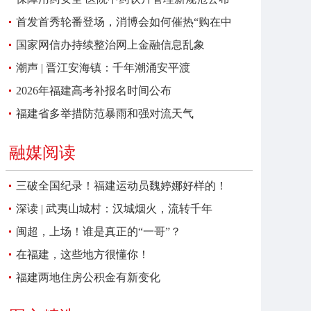
首发首秀轮番登场，消博会如何催热“购在中
国”？
国家网信办持续整治网上金融信息乱象
潮声 | 晋江安海镇：千年潮涌安平渡
2026年福建高考补报名时间公布
福建省多举措防范暴雨和强对流天气
融媒阅读
三破全国纪录！福建运动员魏婷娜好样的！
深读 | 武夷山城村：汉城烟火，流转千年
闽超，上场！谁是真正的“一哥”？
在福建，这些地方很懂你！
福建两地住房公积金有新变化