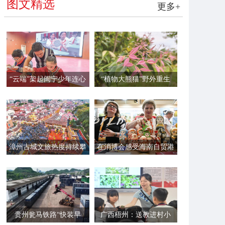
图文精选
更多+
“云端”架起闽宁少年连心
“植物大熊猫”野外重生
桥
漳州古城文旅热度持续攀
在消博会感受海南自贸港
升
的“国际范”
贵州瓮马铁路“快装早
广西梧州：送教进村小