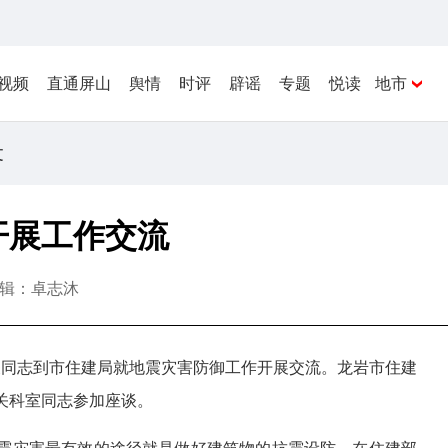
视频
直通屏山
舆情
时评
辟谣
专题
悦读
地市
文
开展工作交流
辑：卓志沐
关同志到市住建局就地震灾害防御工作开展交流。龙岩市住建
关科室同志参加座谈。