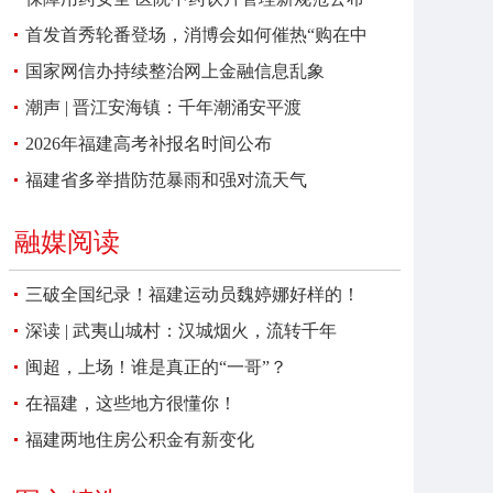
首发首秀轮番登场，消博会如何催热“购在中
国”？
国家网信办持续整治网上金融信息乱象
潮声 | 晋江安海镇：千年潮涌安平渡
2026年福建高考补报名时间公布
福建省多举措防范暴雨和强对流天气
融媒阅读
三破全国纪录！福建运动员魏婷娜好样的！
深读 | 武夷山城村：汉城烟火，流转千年
闽超，上场！谁是真正的“一哥”？
在福建，这些地方很懂你！
福建两地住房公积金有新变化