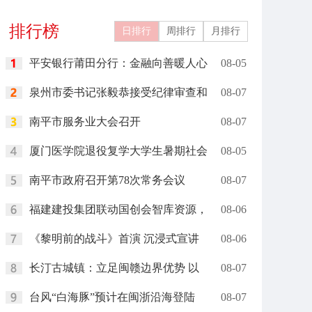
运”助春耕
排行榜
日排行
周排行
月排行
平安银行莆田分行：金融向善暖人心
08-05
泉州市委书记张毅恭接受纪律审查和
08-07
南平市服务业大会召开
08-07
厦门医学院退役复学大学生暑期社会
08-05
南平市政府召开第78次常务会议
08-07
福建建投集团联动国创会智库资源，
08-06
《黎明前的战斗》首演 沉浸式宣讲
08-06
长汀古城镇：立足闽赣边界优势 以
08-07
台风“白海豚”预计在闽浙沿海登陆
08-07