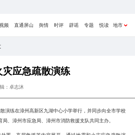
视频
直通屏山
舆情
时评
辟谣
专题
悦读
地市
文
火灾应急疏散演练
辑：卓志沐
疏散演练在漳州高新区九湖中心小学举行，并同步向全市学校
育局、漳州市应急局、漳州市消防救援支队共同主办。