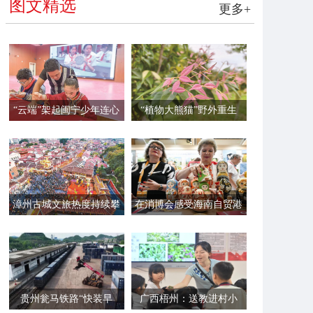
图文精选
更多+
“云端”架起闽宁少年连心
“植物大熊猫”野外重生
桥
漳州古城文旅热度持续攀
在消博会感受海南自贸港
升
的“国际范”
贵州瓮马铁路“快装早
广西梧州：送教进村小