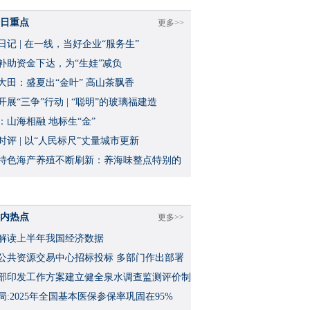
日重点
更多>>
日记 | 在一线，当好企业“服务生”
补助资金下达，为“生娃”减负
大田：盛夏出“金叶” 高山茶飘香
开展“三争”行动 | “聪明”的玻璃福建造
：山海相融 地标生“金”
时评 | 以“人民标尺”丈量城市更新
特色海产养殖不断刷新：养海味整点特别的
内热点
更多>>
解读上半年我国经济数据
公共资源交易中心招标投标 多部门作出部署
部印发工作方案建立健全泉水调查监测评价制
局:2025年全国基本医保参保率巩固在95%