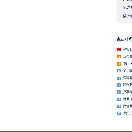
​纪
福州
点击排
平安
百台
厦门
“白
福建
强台
议事
台风
双台
漳州