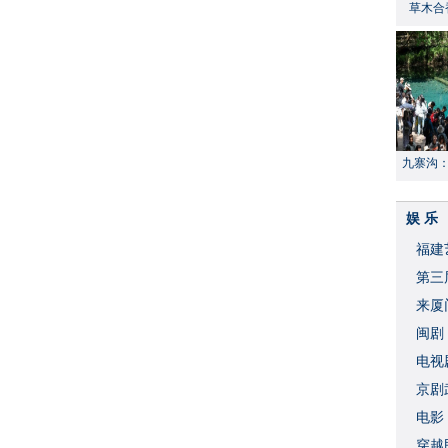
草木合
九寨沟
献“中国
娱 乐
福建
​第
来厦
闽剧
​电
破
京剧
​电
穿越