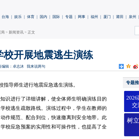
台海
|
娱乐
|
体育
|
国内
|
国际
|
专题
|
网事
|
福州
|
厦门
|
莆田
|
泉州
|
震局
>
新闻资讯
> 正文
学校开展地震逃生演练
任编辑：卓志沐
我来说两句
专题推
校指导师生进行地震应急逃生演练。
20
险知识进行了详细讲解，使全体师生明确演练目的
交
悉学校逃生疏散路线。演练过程中，学生在教师的
，动作规范、配合到位，快速撤离到安全地带。此
树
了学校应急预案的实用性和可操作性，也提高了全