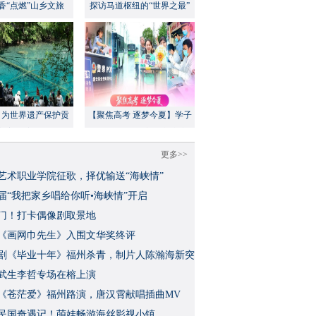
香“点燃”山乡文旅
探访马道枢纽的“世界之最”
：为世界遗产保护贡
【聚焦高考 逐梦今夏】学子
方案”｜美丽中国行
执笔追梦，各方同心护航
更多>>
艺术职业学院征歌，择优输送“海峡情”
三届“我把家乡唱给你听•海峡情”开启
门！打卡偶像剧取景地
《画网巾先生》入围文华奖终评
视剧《毕业十年》福州杀青，制片人陈瀚海新突
武生李哲专场在榕上演
影《苍茫爱》福州路演，唐汉霄献唱插曲MV
民国奇遇记！萌娃畅游海丝影视小镇