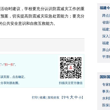
福建今
练活动时建议，学校要充分认识防震减灾工作的重
蹲点
急预案，切实提高防震减灾应急处置能力；要充分
省级
众的公共安全意识和自救互救能力。
福建
深入
福建
屏山
平潭
现
”--“
扫一扫
”。
览该页面，点击确定。
国际国
，分享到朋友圈。
扫描关注官方微信
专家
事关
大
中
打印
|
收藏
|
发给好友
【字号
小
】
水利
度
医保