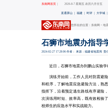
东南网首页
|
2026-8-7 星期五 农历六月廿五
直通屏山
|
福建
|
时评
|
大学城
|
您所在的位置：
东南网
>
地
石狮市地震办指导
2024-02-27 17:28:06
作者：
来源：福建省地震局
责
近日，石狮市地震办到鹏山实验学
演练开始前，工作人员对防震避
和程序，了解地震应急避险方法，熟
指挥下，沿着预定逃生路线有序避险
次演练用时短、效率高，既有效检验
校师生的应急水平和实战能力。