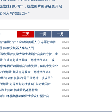
念抗战胜利80周年，抗战影片影评征集开启
如何入局“微短剧+ ”
行
三天
一周
一月
银行莆田分行：金融向善暖人心 志愿行动传
08-05
厦门造保安机器人集结入列
08-04
医学院退役复学大学生暑期社会实践守护儿童
08-05
海豚”加强为超强台风级！两种路径公布，或
08-04
建投集团联动国创会智库资源，赋能中资企业
08-06
风“白海豚”登陆点分歧大！两种路径公布，
08-04
聚民智 融台促善治 莆田仙游钟山镇以民主
08-04
“白海豚”向偏西方向移动 6日前对我国近
08-04
风海上共舞 福建暑热还将持续
08-05
出台11条措施推动建设生育友好型社会
08-04