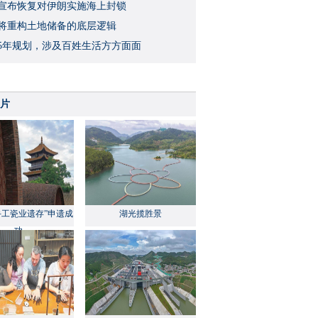
宣布恢复对伊朗实施海上封锁
将重构土地储备的底层逻辑
5年规划，涉及百姓生活方方面面
片
手工瓷业遗存”申遗成
湖光揽胜景
功