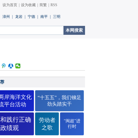
设为首页
|
设为收藏
|
简繁
|
RSS
漳州
|
龙岩
|
宁德
|
南平
|
三明
荐
26两岸海洋文化
“十五五”，我们铆足
流平台活动
劲头踏实干
立和践行正确
劳动者
“闽超”进
行时
政绩观
之歌