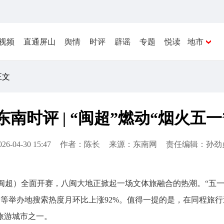
视频
直通屏山
舆情
时评
辟谣
专题
悦读
地市
正文
东南时评 | “闽超”燃动“烟火五一
026-04-30 15:47
作者：陈长
来源：东南网
责任编辑：孙劲
（闽超）全面开赛，八闽大地正掀起一场文体旅融合的热潮。“五
等举办地搜索热度月环比上涨92%。值得一提的是，在同程旅行
旅游城市之一。