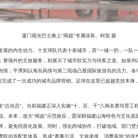
厦门观光巴士换上“闽超
”
专属涂装。柯笛 摄
发展的内生动力。十支球队代表十座城市，其“一城一韵，一队一
；赛场外的文旅服务，则展示了城市软实力与待客之道。如泉州
热情；平潭则以海岛风情与第二现场凸显国际旅游岛的活力。各地
，也完成了一次成功的城市品牌营销。足球在这里已超越竞技本
旅“总动员”。当前福建正深入实施“十、百、千”八闽名赛培育
础。未来，放大“闽超”示范效应，需深耕福建山海特色与文化底
牌，避免同质化发展。同时，强化跨域协作，打破地域、部门壁
联动等配套体系，形成“赛事引流、文旅承接、消费落地”的良