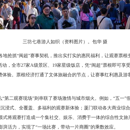
三坊七巷游人如织（资料图片）。包华 摄
各地抢抓“闽超
”
赛事契机，推出实打实的惠民福利，让观赛票根变
动，全市27家A级景区、19家星级饭店，凭“闽超”票根即可享
消费体验。票根经济打通了文体旅融合的节点，让赛事红利惠及游
么“第二观赛现场”则串联了赛场激情与城市烟火。例如，“五一”
来沉浸式、全覆盖、多福利的观赛新体验；厦门联动各大商业综
模式将观赛打造成一个集社交、娱乐、消费于一体的综合性文旅
澎湃活力，实现了“一场比赛，带动一片商圈”的乘数效应。