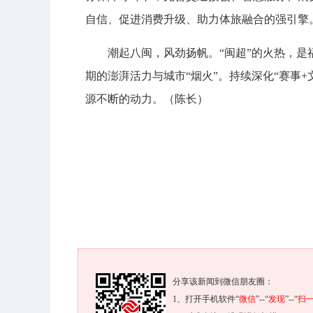
自信、促进消费升级、助力体旅融合的强引擎
潮起八闽，风劲扬帆。“闽超
”
的火热，是
期的澎湃活力与城市“烟火”。持续深化“赛事
源不断的动力。（陈长）
分享该新闻到微信朋友圈：
1、打开手机软件“
微信
”--“
发现
”--“
扫