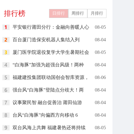
排行榜
日排行
周排行
月排行
平安银行莆田分行：金融向善暖人心
08-05
百台厦门造保安机器人集结入列
08-04
厦门医学院退役复学大学生暑期社会
08-05
“白海豚”加强为超强台风级！两种
08-04
福建建投集团联动国创会智库资源，
08-06
强台风“白海豚”登陆点分歧大！两
08-04
议事聚民智 融台促善治 莆田仙游
08-04
台风“白海豚”向偏西方向移动 6
08-04
双台风海上共舞 福建暑热还将持续
08-05