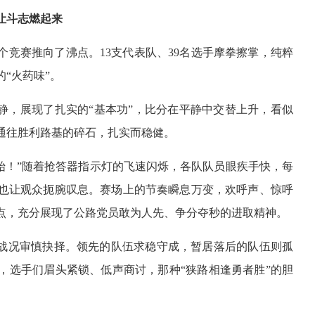
让斗志燃起来
竞赛推向了沸点。13支代表队、39名选手摩拳擦掌，纯粹
“火药味”。
静，展现了扎实的“基本功”，比分在平静中交替上升，看似
通往胜利路基的碎石，扎实而稳健。
，开始！”随着抢答器指示灯的飞速闪烁，各队队员眼疾手快，每
也让观众扼腕叹息。赛场上的节奏瞬息万变，欢呼声、惊呼
点，充分展现了公路党员敢为人先、争分夺秒的进取精神。
时战况审慎抉择。领先的队伍求稳守成，暂居落后的队伍则孤
，选手们眉头紧锁、低声商讨，那种“狭路相逢勇者胜”的胆