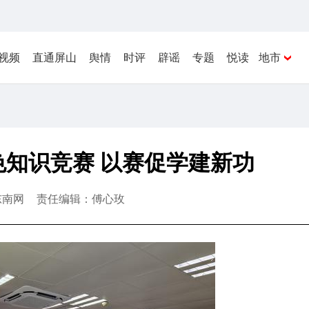
视频
直通屏山
舆情
时评
辟谣
专题
悦读
地市
知识竞赛 以赛促学建新功
东南网
责任编辑：傅心玫