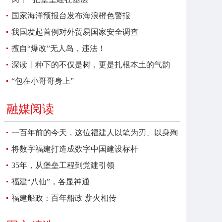
国家海洋预报台发布海浪橙色警报
我国发起首例对外贸易国家安全调查
擅自“爆改”无人岛，违法！
深读丨种下的不仅是树，更是扎根本土的气韵
“包在小哥哥身上”
融媒阅读
一百年前的今天，这位福建人以笔为刃、以身殉
报
将数字福建打造成数字中国建设标杆
35年，从堡垒工程到党建引领
福建“八仙”，各显神通
福建船政：百年船政 薪火相传