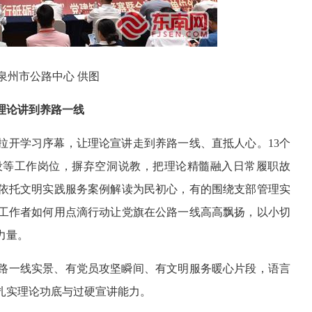
泉州市公路中心 供图
理论讲到养路一线
拉开学习序幕，让理论宣讲走到养路一线、直抵人心。13个
设等工作岗位，摒弃空洞说教，把理论精髓融入日常履职故
依托文明实践服务案例解读为民初心，有的围绕支部管理实
工作者如何用点滴行动让党旗在公路一线高高飘扬，以小切
力量。
路一线实景、有党员攻坚瞬间、有文明服务暖心片段，语言
扎实理论功底与过硬宣讲能力。