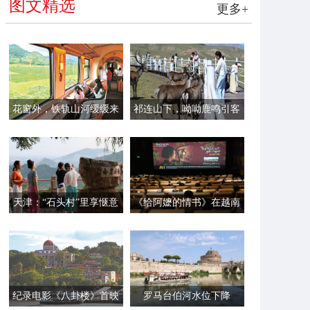
图文精选
更多+
花窗外，铁轨山河缓缓来
祁连山下，呦呦鹿鸣引客
来
天津：“石头村”里享惬意
《给阿嬷的情书》在越南
时光
首映
纪录电影《八卦楼》首映
罗马台伯河水位下降