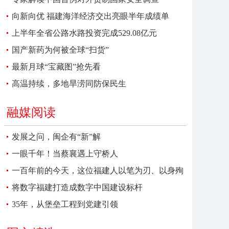
向新向优 福建海洋经济交出亮眼半年成绩单
上半年全省公路水路投资完成529.08亿元
国产新药为何被全球“扫货”
最新月球“宝藏图”抢先看
高温持续，多地旱涝同防保民生
融媒阅读
发展之问，闽企有“新”解
一眼千年！当蔡襄遇上守桥人
一百年前的今天，这位福建人以笔为刃、以身殉
报
将数字福建打造成数字中国建设标杆
35年，从堡垒工程到党建引领