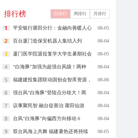
关城文旅
燃现场
排行榜
日排行
周排行
月排行
平安银行莆田分行：金融向善暖人心
08-05
百台厦门造保安机器人集结入列
08-04
厦门医学院退役复学大学生暑期社会
08-05
“白海豚”加强为超强台风级！两种
08-04
福建建投集团联动国创会智库资源，
08-06
强台风“白海豚”登陆点分歧大！两
08-04
议事聚民智 融台促善治 莆田仙游
08-04
台风“白海豚”向偏西方向移动 6
08-04
双台风海上共舞 福建暑热还将持续
08-05