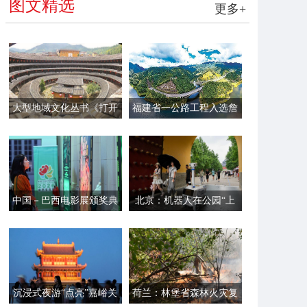
图文精选
更多+
大型地域文化丛书《打开
福建省一公路工程入选詹
福建》第一辑面世
天佑奖
中国－巴西电影展颁奖典
北京：机器人在公园“上
礼在里约举行
岗”
沉浸式夜游“点亮”嘉峪关
荷兰：林堡省森林火灾复