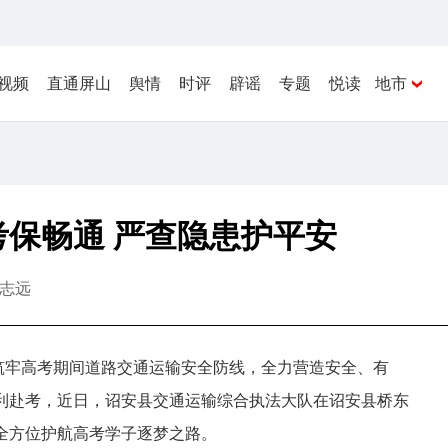
视频
直通屏山
舆情
时评
辟谣
专题
悦读
地市
保畅通 严查隐患护平安
志远
实筑牢高考期间道路交通运输安全防线，全力营造安全、有
利赴考，近日，诏安县交通运输综合执法大队在诏安县桥东
全方位护航高考学子逐梦之路。