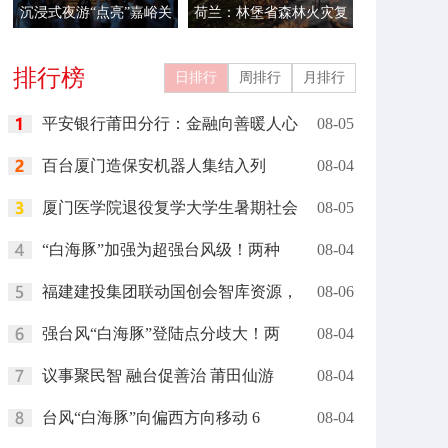
沉浸式夜游“点亮”嘉峪关
荷兰：林堡省森林火灾复
关城文旅
燃现场
排行榜
日排行
周排行
月排行
平安银行莆田分行：金融向善暖人心
08-05
百台厦门造保安机器人集结入列
08-04
厦门医学院退役复学大学生暑期社会
08-05
“白海豚”加强为超强台风级！两种
08-04
福建建投集团联动国创会智库资源，
08-06
强台风“白海豚”登陆点分歧大！两
08-04
议事聚民智 融台促善治 莆田仙游
08-04
台风“白海豚”向偏西方向移动 6
08-04