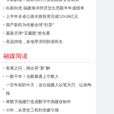
向新向优 福建海洋经济交出亮眼半年成绩单
上半年全省公路水路投资完成529.08亿元
国产新药为何被全球“扫货”
最新月球“宝藏图”抢先看
高温持续，多地旱涝同防保民生
融媒阅读
发展之问，闽企有“新”解
一眼千年！当蔡襄遇上守桥人
一百年前的今天，这位福建人以笔为刃、以身殉
报
将数字福建打造成数字中国建设标杆
35年，从堡垒工程到党建引领