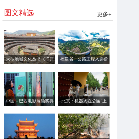
图文精选
更多+
大型地域文化丛书《打开
福建省一公路工程入选詹
福建》第一辑面世
天佑奖
中国－巴西电影展颁奖典
北京：机器人在公园“上
礼在里约举行
岗”