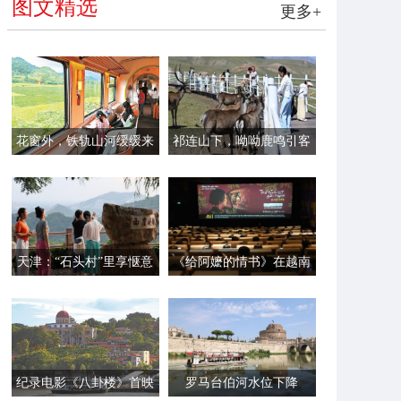
图文精选
更多+
花窗外，铁轨山河缓缓来
祁连山下，呦呦鹿鸣引客
来
天津：“石头村”里享惬意
《给阿嬷的情书》在越南
时光
首映
纪录电影《八卦楼》首映
罗马台伯河水位下降