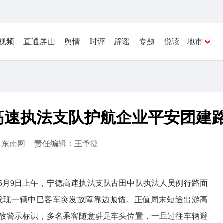
视频
直通屏山
舆情
时评
辟谣
专题
悦读
地市
高速执法支队护航企业平安团建
：东南网
责任编辑：王予捷
楠）5月9日上午，宁德高速执法支队古田中队执法人员例行路面
时，发现一辆中巴客车突发故障靠边抛锚。正值周末短途出游高
放警示标识，多名乘客随意驻足车头位置，一旦过往车辆避