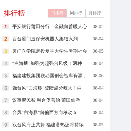
排行榜
日排行
周排行
月排行
平安银行莆田分行：金融向善暖人心
08-05
百台厦门造保安机器人集结入列
08-04
厦门医学院退役复学大学生暑期社会
08-05
“白海豚”加强为超强台风级！两种
08-04
福建建投集团联动国创会智库资源，
08-06
强台风“白海豚”登陆点分歧大！两
08-04
议事聚民智 融台促善治 莆田仙游
08-04
台风“白海豚”向偏西方向移动 6
08-04
双台风海上共舞 福建暑热还将持续
08-05