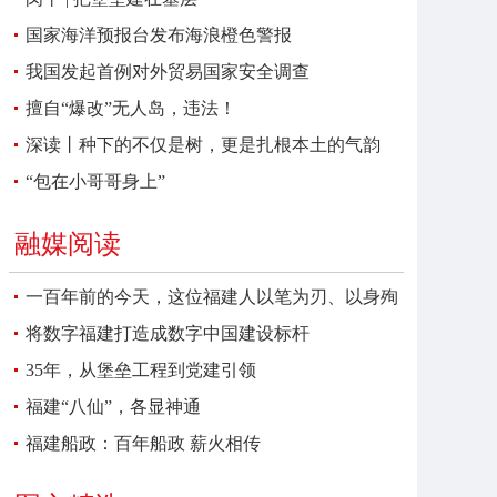
国家海洋预报台发布海浪橙色警报
我国发起首例对外贸易国家安全调查
擅自“爆改”无人岛，违法！
深读丨种下的不仅是树，更是扎根本土的气韵
“包在小哥哥身上”
融媒阅读
一百年前的今天，这位福建人以笔为刃、以身殉
报
将数字福建打造成数字中国建设标杆
35年，从堡垒工程到党建引领
福建“八仙”，各显神通
福建船政：百年船政 薪火相传