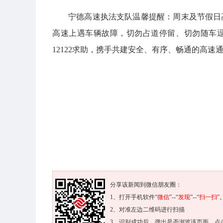
宁德高速执法支队温馨提醒：周末及节假日
高速上遇车辆故障，切勿占道停留、切勿随车
12122求助，携手共建安全、有序、畅通的高速
分享该新闻到微信朋友圈：
1、打开手机软件“
微信
”--“
发现
”--“
扫一扫
”
2、对准左边二维码进行扫描
3、识别成功后，弹出是否浏览该页面，点