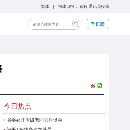
繁体
| 福建日报：
远程
通讯员投稿
路
今日热点
省委召开省级老同志座谈会
闵平 | 把堡垒建在基层