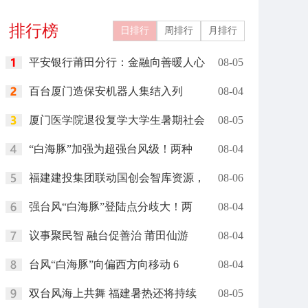
关城文旅
燃现场
排行榜
日排行
周排行
月排行
平安银行莆田分行：金融向善暖人心
08-05
百台厦门造保安机器人集结入列
08-04
厦门医学院退役复学大学生暑期社会
08-05
“白海豚”加强为超强台风级！两种
08-04
福建建投集团联动国创会智库资源，
08-06
强台风“白海豚”登陆点分歧大！两
08-04
议事聚民智 融台促善治 莆田仙游
08-04
台风“白海豚”向偏西方向移动 6
08-04
双台风海上共舞 福建暑热还将持续
08-05