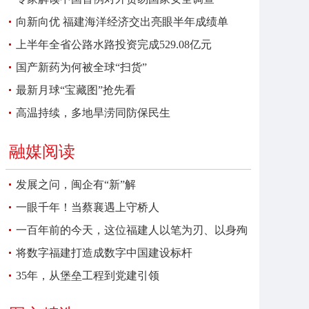
向新向优 福建海洋经济交出亮眼半年成绩单
上半年全省公路水路投资完成529.08亿元
国产新药为何被全球“扫货”
最新月球“宝藏图”抢先看
高温持续，多地旱涝同防保民生
融媒阅读
发展之问，闽企有“新”解
一眼千年！当蔡襄遇上守桥人
一百年前的今天，这位福建人以笔为刃、以身殉
报
将数字福建打造成数字中国建设标杆
35年，从堡垒工程到党建引领