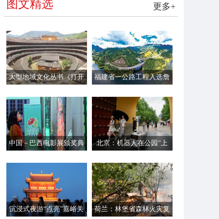
图文精选
更多+
大型地域文化丛书《打开
福建省一公路工程入选詹
福建》第一辑面世
天佑奖
中国－巴西电影展颁奖典
北京：机器人在公园“上
礼在里约举行
岗”
沉浸式夜游“点亮”嘉峪关
荷兰：林堡省森林火灾复