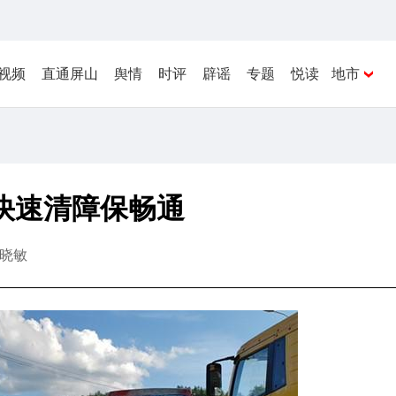
视频
直通屏山
舆情
时评
辟谣
专题
悦读
地市
快速清障保畅通
晓敏