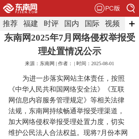
下拉刷新...
推荐
福建
时评
国内
国际
视频
搜索
东南网2025年7月网络侵权举报受
娱乐
体育
教育·大学城
直通屏山
理处置情况公示
台海
香港
来源：东南网 | 作者： | 时间：2025-08-01
为进一步落实网站主体责任，按照
《中华人民共和国网络安全法》《互联
网信息内容服务管理规定》等相关法律
法规，东南网持续畅通举报受理渠道，
加大网络侵权举报受理处置力度，切实
维护公民法人合法权益。现将7月份本网