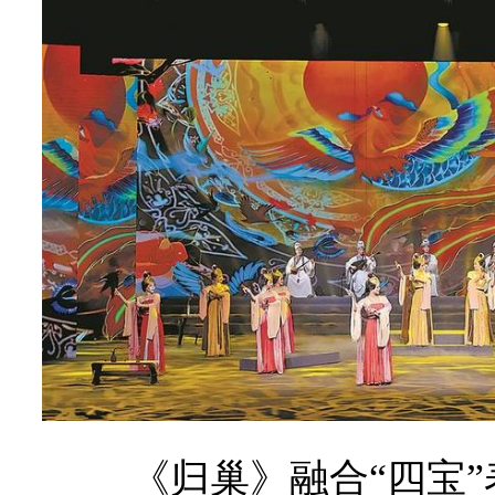
《归巢》融合“四宝