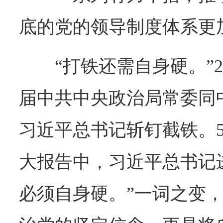
底的党的领导制度体系更
“打铁还需自身硬。”2
届中共中央政治局常委同
习近平总书记斩钉截铁。
大报告中，习近平总书记
必须自身硬。”一词之变