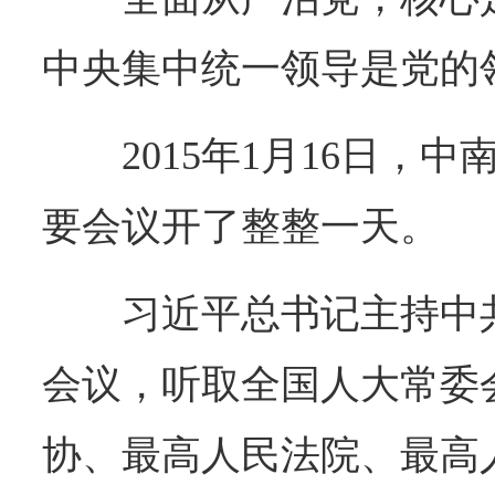
中央集中统一领导是党的
2015年1月16日，
要会议开了整整一天。
习近平总书记主持中
会议，听取全国人大常委
协、最高人民法院、最高