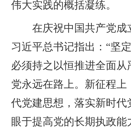
伟大实践的概括凝练。
在庆祝中国共产党成立
习近平总书记指出：“坚
必须持之以恒推进全面从
党永远在路上。新征程上
代党建思想，落实新时代
眼于提高党的长期执政能