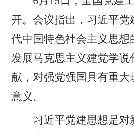
6月15日，全国党建
开。会议指出，习近平党
代中国特色社会主义思想
发展马克思主义建党学说
献，对强党强国具有重大
意义。
习近平党建思想是对