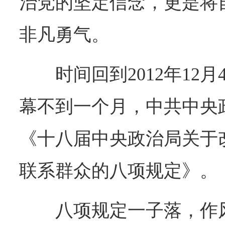
治党的坚定信念，更是将
非凡勇气。
时间回到2012年12
幕不到一个月，中共中央
《十八届中央政治局关于
联系群众的八项规定》。
八项规定一子落，作