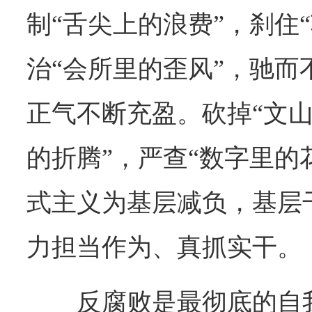
制“舌尖上的浪费”，刹住
治“会所里的歪风”，驰而
正气不断充盈。砍掉“文山
的折腾”，严查“数字里的
式主义为基层减负，基层
力担当作为、真抓实干。
反腐败是最彻底的自我