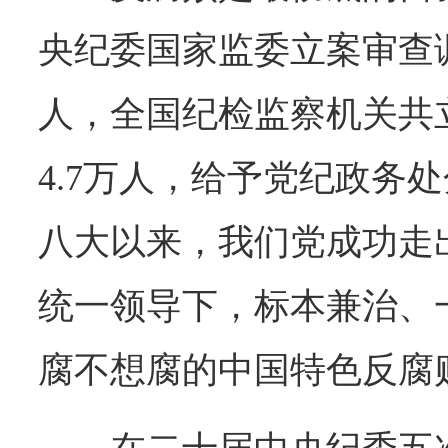
央纪委国家监委立案审查调
人，全国纪检监察机关共立
4.7万人，给予党纪政务处
八大以来，我们党成功走
统一领导下，标本兼治、
腐不想腐的中国特色反腐