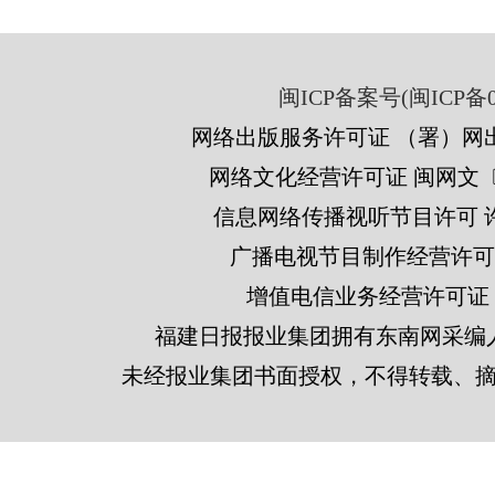
闽ICP备案号(闽ICP备05
网络出版服务许可证 （署）网出
网络文化经营许可证 闽网文〔201
信息网络传播视听节目许可 许可
广播电视节目制作经营许可证
增值电信业务经营许可证 闽B2
福建日报报业集团拥有东南网采编
未经报业集团书面授权，不得转载、