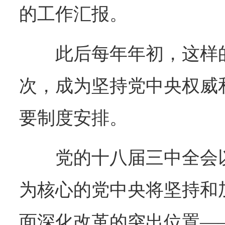
的工作汇报。
此后每年年初，这样
次，成为坚持党中央权威
要制度安排。
党的十八届三中全会
为核心的党中央将坚持和
面深化改革的突出位置—