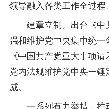
领导融入各类工作全过程
建章立制。出台《中
强和维护党中央集中统一
《中国共产党重大事项请
党内法规维护党中央一锤
威。
一系列有力举措，推