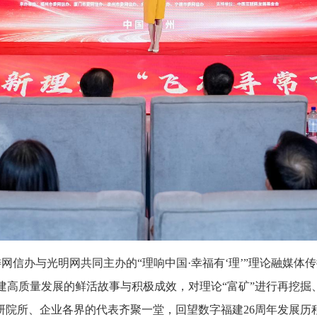
委网信办与光明网共同主办的“理响中国·幸福有‘理’”理论融媒
建高质量发展的鲜活故事与积极成效，对理论“富矿”进行再挖掘
研院所、企业各界的代表齐聚一堂，回望数字福建26周年发展