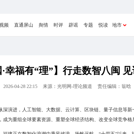
视频
直通屏山
舆情
时评
辟谣
专题
悦读
地市
·幸福有“理”】行走数智八闽 
2026-04-28 22:15
来源：光明网-理论频道
责任编辑：翁晗
纵深演进，人工智能、大数据、云计算、区块链、量子信息等新
，成为重组全球要素资源、重塑全球经济结构、改变全球竞争格
福建正在数智化浪潮中乘风破浪、扬帆远航。“十四五”以来，福