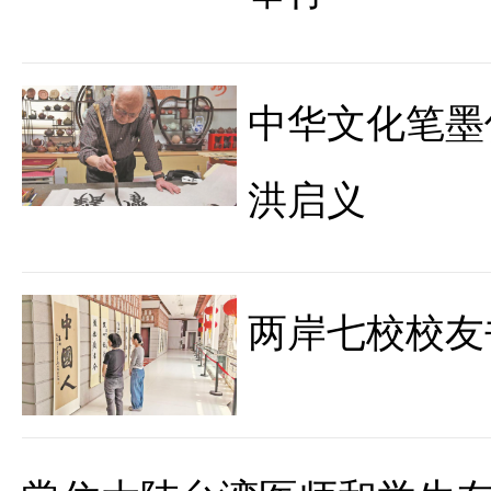
中华文化笔墨
洪启义
两岸七校校友