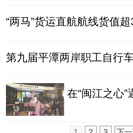
“两马”货运直航航线货值超
第九届平潭两岸职工自行
在“闽江之心
1
2
3
下一