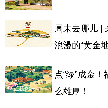
周末去哪儿 |
浪漫的“黄金地
点“绿”成金！
么雄厚！