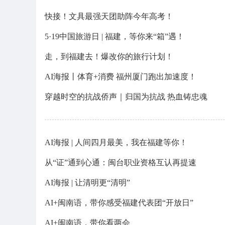
快接！文具最强天团助阵今年高考！
5·19中国旅游日 | 福建，等你来“箱”遇！
走，到福建去！爆改你的旅行计划！
AI海报丨体育+消费 福州厦门跑出加速度！
穿越时空的抗战侨声｜归国为抗战 热血铸忠魂
AI海报 | 人间四月最美，我在福建等你！
从“证”通到心通：闽台职业资格互认再提速
AI海报 | 让清明更“清明”
AI+闽南语，带你感受福建代表团“开放日”
AI+闽南语，带你看两会