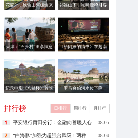
花窗外，铁轨山河缓缓来
祁连山下，呦呦鹿鸣引客
来
天津：“石头村”里享惬意
《给阿嬷的情书》在越南
时光
首映
纪录电影《八卦楼》首映
罗马台伯河水位下降
排行榜
日排行
周排行
月排行
平安银行莆田分行：金融向善暖人心
08-05
“白海豚”加强为超强台风级！两种
08-04