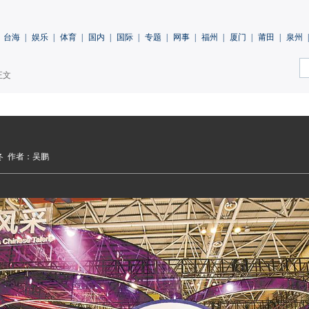
台海
|
娱乐
|
体育
|
国内
|
国际
|
专题
|
网事
|
福州
|
厦门
|
莆田
|
泉州
|
正文
冬
作者：吴鹏