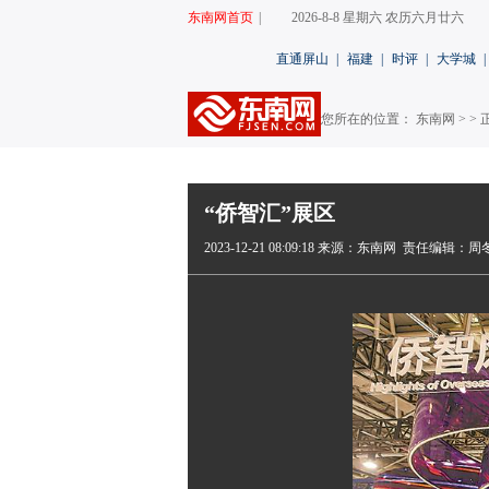
东南网首页
|
2026-8-8 星期六 农历六月廿六
直通屏山
|
福建
|
时评
|
大学城
|
您所在的位置： 东南网 > > 
“侨智汇”展区
2023-12-21 08:09:18
来源：东南网
责任编辑：周