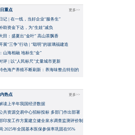
日重点
更多>>
日记 | 在一线，当好企业“服务生”
补助资金下达，为“生娃”减负
大田：盛夏出“金叶” 高山茶飘香
开展“三争”行动 | “聪明”的玻璃福建造
：山海相融 地标生“金”
时评 | 以“人民标尺”丈量城市更新
特色海产养殖不断刷新：养海味整点特别的
内热点
更多>>
解读上半年我国经济数据
公共资源交易中心招标投标 多部门作出部署
部印发工作方案建立健全泉水调查监测评价制
局:2025年全国基本医保参保率巩固在95%