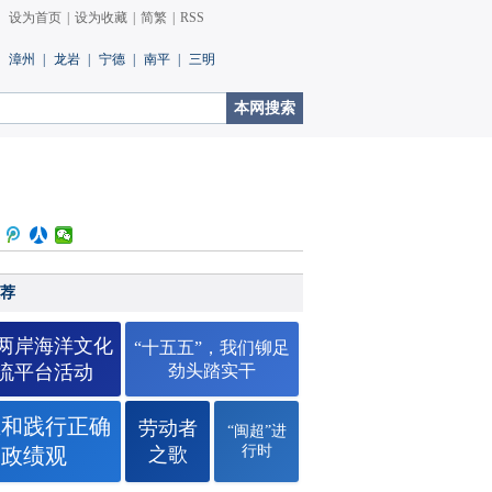
设为首页
|
设为收藏
|
简繁
|
RSS
漳州
|
龙岩
|
宁德
|
南平
|
三明
荐
26两岸海洋文化
“十五五”，我们铆足
流平台活动
劲头踏实干
立和践行正确
劳动者
“闽超”进
行时
政绩观
之歌