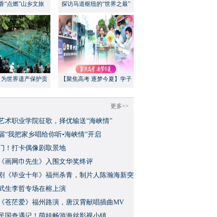
香“点燃”山乡文旅
探访马道枢纽的“世界之最”
：为世界遗产保护贡
【聚焦高考 逐梦今夏】学子
方案”｜美丽中国行
执笔追梦，各方同心护航
更多>>
艺术职业学院征歌，择优输送“海峡情”
三届“我把家乡唱给你听•海峡情”开启
门！打卡偶像剧取景地
《画网巾先生》入围文华奖终评
视剧《毕业十年》福州杀青，制片人陈瀚海新突
武生李哲专场在榕上演
影《苍茫爱》福州路演，唐汉霄献唱插曲MV
民国奇遇记！萌娃畅游海丝影视小镇