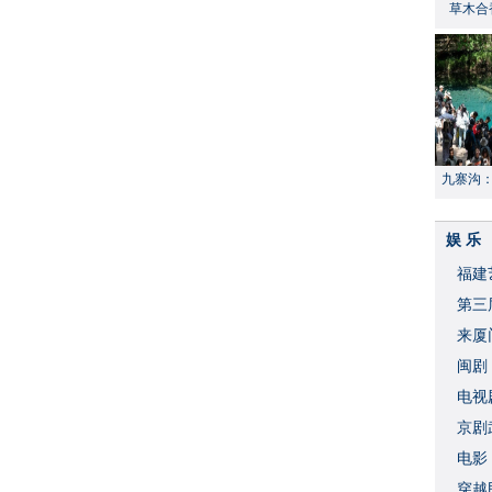
草木合
九寨沟
献“中国
娱 乐
福建
​第
来厦
闽剧
​电
破
京剧
​电
穿越