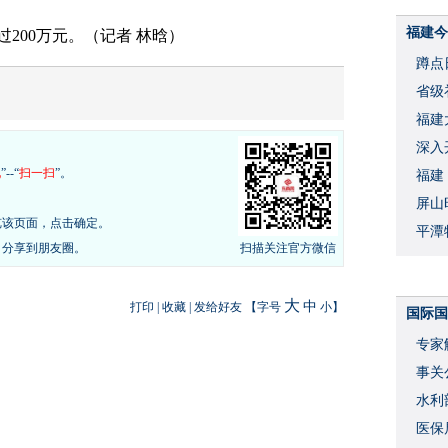
福建今
200万元。（记者 林晗）
蹲点
省级
福建
深入
现
”--“
扫一扫
”。
福建
屏山
览该页面，点击确定。
平潭
，分享到朋友圈。
扫描关注官方微信
大
中
打印
|
收藏
|
发给好友
【字号
小
】
国际国
专家
事关
水利
度
医保