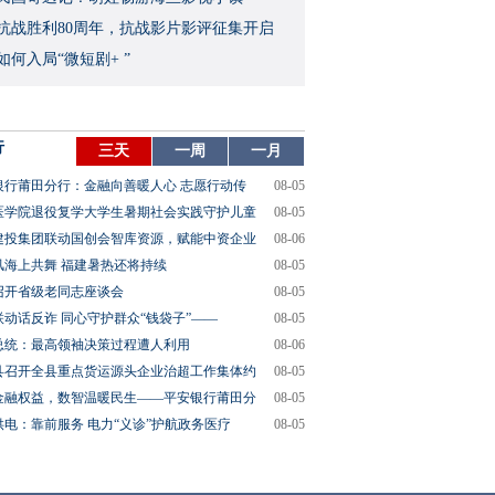
念抗战胜利80周年，抗战影片影评征集开启
如何入局“微短剧+ ”
行
三天
一周
一月
银行莆田分行：金融向善暖人心 志愿行动传
08-05
医学院退役复学大学生暑期社会实践守护儿童
08-05
建投集团联动国创会智库资源，赋能中资企业
08-06
风海上共舞 福建暑热还将持续
08-05
召开省级老同志座谈会
08-05
联动话反诈 同心守护群众“钱袋子”——
08-05
总统：最高领袖决策过程遭人利用
08-06
县召开全县重点货运源头企业治超工作集体约
08-05
金融权益，数智温暖民生——平安银行莆田分
08-05
供电：靠前服务 电力“义诊”护航政务医疗
08-05