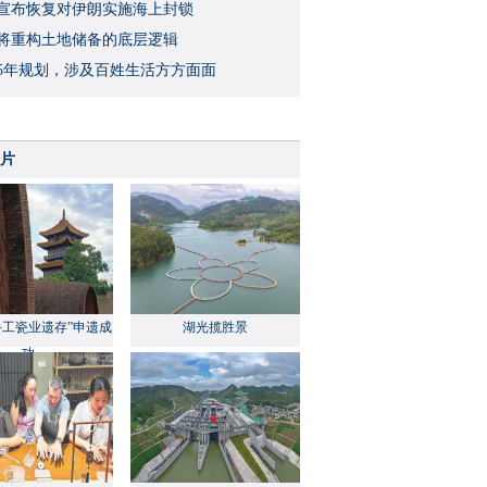
宣布恢复对伊朗实施海上封锁
将重构土地储备的底层逻辑
5年规划，涉及百姓生活方方面面
片
手工瓷业遗存”申遗成
湖光揽胜景
功