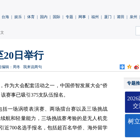
台海
|
娱乐
|
体育
|
国内
|
国际
|
专题
|
网事
|
福州
|
厦门
|
莆田
|
泉州
|
正文
至20日举行
任编辑：周冬
我来说两句
专题推
，作为大会配套活动之一，中国侨智发展大会“侨
，该赛事已吸引375支队伍报名。
20
交
赛包括一场涡喷表演赛、两场擂台赛以及三场挑战
机续航和轻量能力，三场挑战赛考验的是无人机竞
树
引近700名选手报名，包括超百名华侨、海外留学