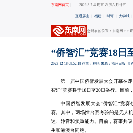
东南网首页
|
2026-8-7 星期五 农历六月廿五
直通屏山
|
福建
|
时评
|
大学城
|
您所在的位置：
东南网
> > 
“侨智汇”竞赛18日
2023-12-18 09:52:18
作者：林晗
来源：福州日报
责
第一届中国侨智发展大会开幕在即
智汇”竞赛将于18日至20日举行。目前
中国侨智发展大会“侨智汇”竞
赛。其中，两场擂台赛考验的是无人
速、静音和负重能力。目前，赛事共吸
生和港澳台同胞。