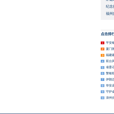
​纪
福州
点击排
平安
厦门
福建
双台
省委
警银
伊朗
华安
守护
漳州