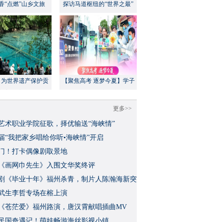
香“点燃”山乡文旅
探访马道枢纽的“世界之最”
：为世界遗产保护贡
【聚焦高考 逐梦今夏】学子
方案”｜美丽中国行
执笔追梦，各方同心护航
更多>>
艺术职业学院征歌，择优输送“海峡情”
三届“我把家乡唱给你听•海峡情”开启
门！打卡偶像剧取景地
《画网巾先生》入围文华奖终评
视剧《毕业十年》福州杀青，制片人陈瀚海新突
武生李哲专场在榕上演
影《苍茫爱》福州路演，唐汉霄献唱插曲MV
民国奇遇记！萌娃畅游海丝影视小镇