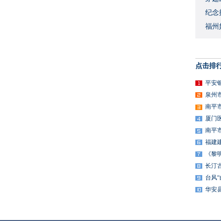
​纪
福州
点击排
平安
泉州
南平
厦门
南平
福建
《黎
长汀
台风
华安