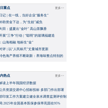
日重点
更多>>
日记 | 在一线，当好企业“服务生”
补助资金下达，为“生娃”减负
大田：盛夏出“金叶” 高山茶飘香
开展“三争”行动 | “聪明”的玻璃福建造
：山海相融 地标生“金”
时评 | 以“人民标尺”丈量城市更新
特色海产养殖不断刷新：养海味整点特别的
内热点
更多>>
解读上半年我国经济数据
公共资源交易中心招标投标 多部门作出部署
部印发工作方案建立健全泉水调查监测评价制
局:2025年全国基本医保参保率巩固在95%