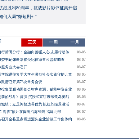
念抗战胜利80周年，抗战影片影评征集开启
如何入局“微短剧+ ”
行
三天
一周
一月
银行莆田分行：金融向善暖人心 志愿行动传
08-05
市委书记张毅恭接受纪律审查和监察调查
08-07
市服务业大会召开
08-07
医学院退役复学大学生暑期社会实践守护儿童
08-05
市政府召开第78次常务会议
08-07
建投集团联动国创会智库资源，赋能中资企业
08-06
明前的战斗》首演 沉浸式宣讲赓续鹭岛英烈
08-06
古城镇：立足闽赣边界优势 以红韵绿景激活
08-07
“白海豚”预计在闽浙沿海登陆 福建北部
08-07
县召开全县重点货运源头企业治超工作集体约
08-05