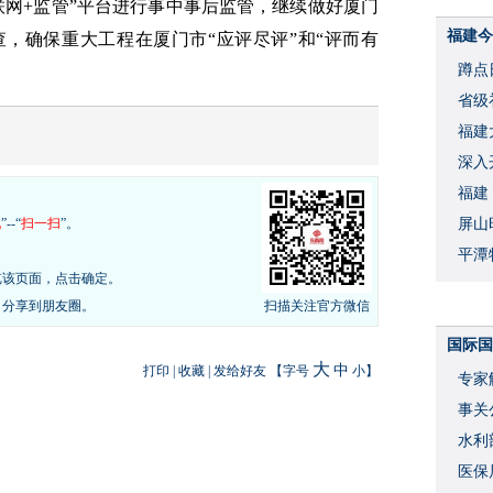
联网+监管”平台进行事中事后监管，继续做好厦门
福建今
，确保重大工程在厦门市“应评尽评”和“评而有
蹲点
省级
福建
深入
福建
现
”--“
扫一扫
”。
屏山
平潭
览该页面，点击确定。
，分享到朋友圈。
扫描关注官方微信
国际国
大
中
打印
|
收藏
|
发给好友
【字号
小
】
专家
事关
水利
度
医保