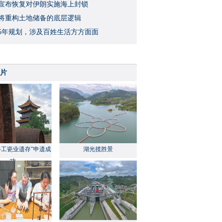
宣布恢复对伊朗实施海上封锁
将重构土地储备的底层逻辑
5年规划，涉及百姓生活方方面面
片
手工瓷业遗存”申遗成
湖光揽胜景
功