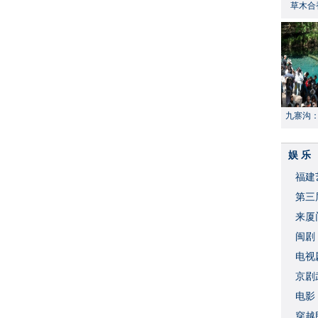
草木合
九寨沟
献“中国
娱 乐
福建
​第
来厦
闽剧
​电
破
京剧
​电
穿越