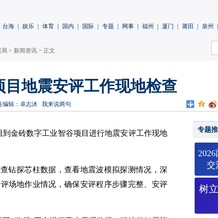
台海
|
娱乐
|
体育
|
国内
|
国际
|
专题
|
网事
|
福州
|
厦门
|
莆田
|
泉州
|
震局
>
新闻资讯
> 正文
项目地震安评工作现地检查
任编辑：卓志沐
我来说两句
专题推
查组到金砖数字工业智谷项目进行地震安评工作现地
20
交
抽查钻探芯柱数据，查看地震波模拟探测情况，深
安评场地作业情况，确保安评程序步骤完整、安评
树