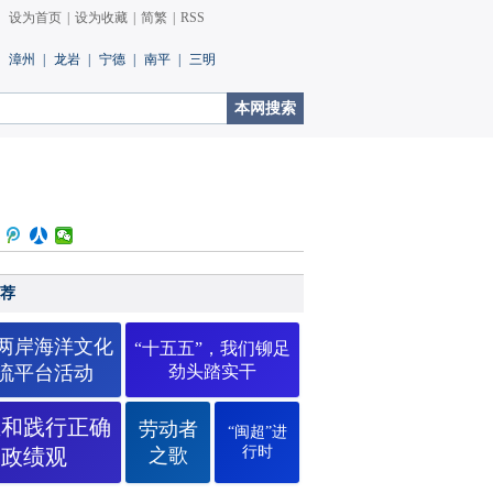
设为首页
|
设为收藏
|
简繁
|
RSS
漳州
|
龙岩
|
宁德
|
南平
|
三明
荐
26两岸海洋文化
“十五五”，我们铆足
流平台活动
劲头踏实干
立和践行正确
劳动者
“闽超”进
行时
政绩观
之歌