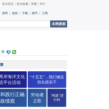
设为首页
|
设为收藏
|
简繁
|
RSS
漳州
|
龙岩
|
宁德
|
南平
|
三明
荐
26两岸海洋文化
“十五五”，我们铆足
流平台活动
劲头踏实干
立和践行正确
劳动者
“闽超”进
行时
政绩观
之歌