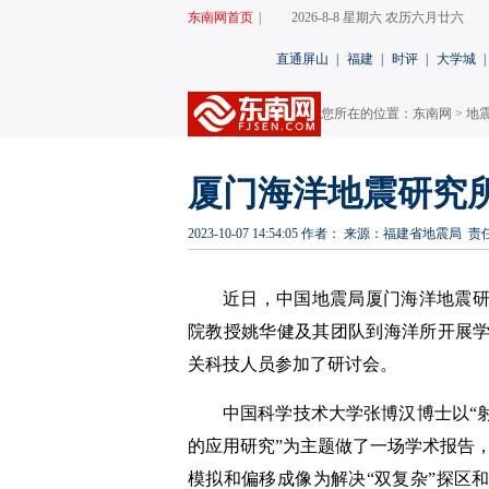
东南网首页
|
2026-8-8 星期六 农历六月廿六
直通屏山
|
福建
|
时评
|
大学城
|
您所在的位置：
东南网
>
地
厦门海洋地震研究
2023-10-07 14:54:05
作者：
来源：福建省地震局
责
近日，中国地震局厦门海洋地震
院教授姚华健及其团队到海洋所开展
关科技人员参加了研讨会。
中国科学技术大学张博汉博士以“
的应用研究”为主题做了一场学术报告，
模拟和偏移成像为解决“双复杂”探区