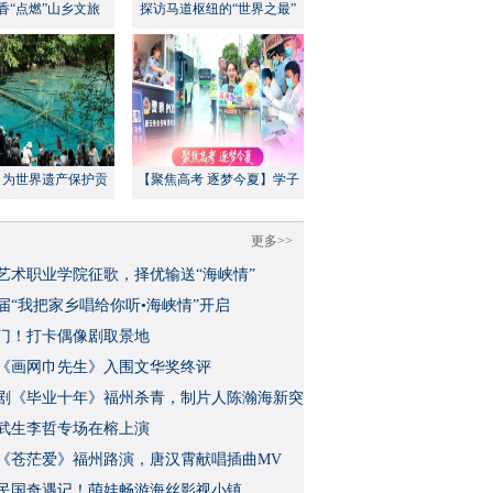
香“点燃”山乡文旅
探访马道枢纽的“世界之最”
：为世界遗产保护贡
【聚焦高考 逐梦今夏】学子
方案”｜美丽中国行
执笔追梦，各方同心护航
更多>>
艺术职业学院征歌，择优输送“海峡情”
三届“我把家乡唱给你听•海峡情”开启
门！打卡偶像剧取景地
《画网巾先生》入围文华奖终评
视剧《毕业十年》福州杀青，制片人陈瀚海新突
武生李哲专场在榕上演
影《苍茫爱》福州路演，唐汉霄献唱插曲MV
民国奇遇记！萌娃畅游海丝影视小镇