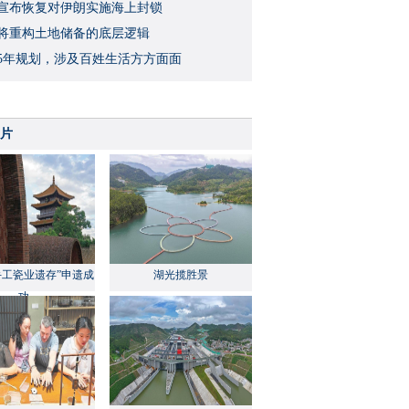
宣布恢复对伊朗实施海上封锁
将重构土地储备的底层逻辑
5年规划，涉及百姓生活方方面面
片
手工瓷业遗存”申遗成
湖光揽胜景
功