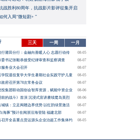
念抗战胜利80周年，抗战影片影评征集开启
如何入局“微短剧+ ”
行
三天
一周
一月
银行莆田分行：金融向善暖人心 志愿行动传
08-05
市委书记张毅恭接受纪律审查和监察调查
08-07
市服务业大会召开
08-07
医学院退役复学大学生暑期社会实践守护儿童
08-05
市政府召开第78次常务会议
08-07
建投集团联动国创会智库资源，赋能中资企业
08-06
明前的战斗》首演 沉浸式宣讲赓续鹭岛英烈
08-06
古城镇：立足闽赣边界优势 以红韵绿景激活
08-07
“白海豚”预计在闽浙沿海登陆 福建北部
08-07
县召开全县重点货运源头企业治超工作集体约
08-05