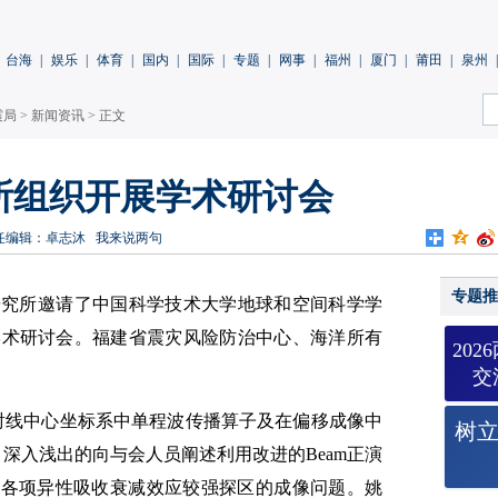
台海
|
娱乐
|
体育
|
国内
|
国际
|
专题
|
网事
|
福州
|
厦门
|
莆田
|
泉州
|
震局
>
新闻资讯
> 正文
所组织开展学术研讨会
任编辑：卓志沐
我来说两句
专题推
研究所邀请了中国科学技术大学地球和空间科学学
学术研讨会。福建省震灾风险防治中心、海洋所有
20
交
射线中心坐标系中单程波传播算子及在偏移成像中
树
深入浅出的向与会人员阐述利用改进的Beam正演
和各项异性吸收衰减效应较强探区的成像问题。姚