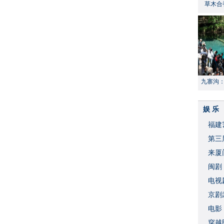
草木合
九寨沟
献“中国
娱 乐
福建
​第
来厦
闽剧
​电
破
京剧
​电
穿越