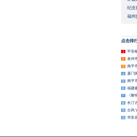
​纪
福州
点击排
平安
泉州
南平
厦门
南平
福建
《黎
长汀
台风
华安