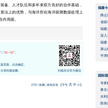
术装备、人才队伍和多年来双方良好的合作基础，
福建今
理算法上的优势，与海洋所在海洋探测数据处理上
蹲点
合作局面。
省级
福建
深入
福建
屏山
现
”--“
扫一扫
”。
平潭
览该页面，点击确定。
，分享到朋友圈。
扫描关注官方微信
国际国
专家
大
中
打印
|
收藏
|
发给好友
【字号
小
】
事关
水利
度
医保