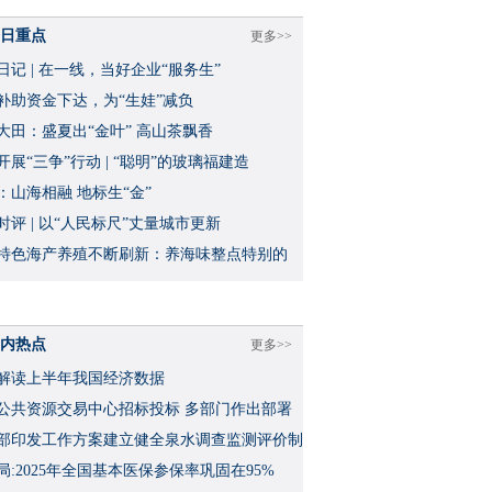
日重点
更多>>
日记 | 在一线，当好企业“服务生”
补助资金下达，为“生娃”减负
大田：盛夏出“金叶” 高山茶飘香
开展“三争”行动 | “聪明”的玻璃福建造
：山海相融 地标生“金”
时评 | 以“人民标尺”丈量城市更新
特色海产养殖不断刷新：养海味整点特别的
内热点
更多>>
解读上半年我国经济数据
公共资源交易中心招标投标 多部门作出部署
部印发工作方案建立健全泉水调查监测评价制
局:2025年全国基本医保参保率巩固在95%