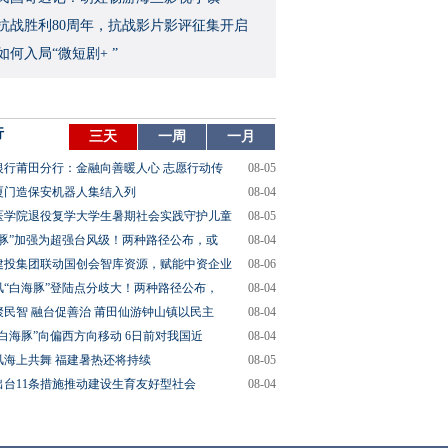
念抗战胜利80周年，抗战影片影评征集开启
如何入局“微短剧+ ”
行
三天
一周
一月
银行莆田分行：金融向善暖人心 志愿行动传
08-05
厦门造保安机器人集结入列
08-04
医学院退役复学大学生暑期社会实践守护儿童
08-05
海豚”加强为超强台风级！两种路径公布，或
08-04
建投集团联动国创会智库资源，赋能中资企业
08-06
风“白海豚”登陆点分歧大！两种路径公布，
08-04
聚民智 融台促善治 莆田仙游钟山镇以民主
08-04
“白海豚”向偏西方向移动 6日前对我国近
08-04
风海上共舞 福建暑热还将持续
08-05
出台11条措施推动建设生育友好型社会
08-04