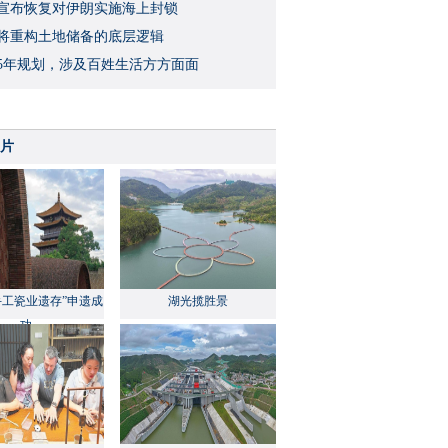
宣布恢复对伊朗实施海上封锁
将重构土地储备的底层逻辑
5年规划，涉及百姓生活方方面面
片
手工瓷业遗存”申遗成
湖光揽胜景
功