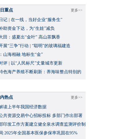
日重点
更多>>
日记 | 在一线，当好企业“服务生”
补助资金下达，为“生娃”减负
大田：盛夏出“金叶” 高山茶飘香
开展“三争”行动 | “聪明”的玻璃福建造
：山海相融 地标生“金”
时评 | 以“人民标尺”丈量城市更新
特色海产养殖不断刷新：养海味整点特别的
内热点
更多>>
解读上半年我国经济数据
公共资源交易中心招标投标 多部门作出部署
部印发工作方案建立健全泉水调查监测评价制
局:2025年全国基本医保参保率巩固在95%