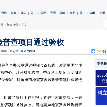
台海
|
娱乐
|
体育
|
国内
|
国际
|
专题
|
网事
|
福州
|
厦门
|
莆田
|
泉州
|
震局
>
新闻资讯
> 正文
险普查项目通过验收
任编辑：卓志沐
我来说两句
专题推
害风险普查办公室通过视频会议形式，邀请中国地质
勘探中心、江苏省地震局、中煤科工集团西安研究
20
5位专家，对莆田市地震灾害风险普查项目成果进
交
树
果，听取了项目工作汇报，并进行质询交流，一致
同意该项目通过验收。省地震局地震灾害风险普查