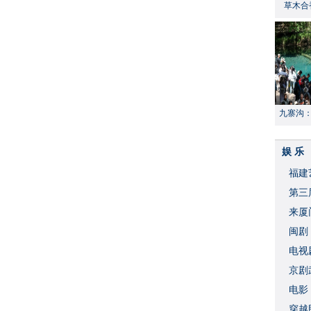
草木合
九寨沟
献“中国
娱 乐
福建
​第
来厦
闽剧
​电
破
京剧
​电
穿越