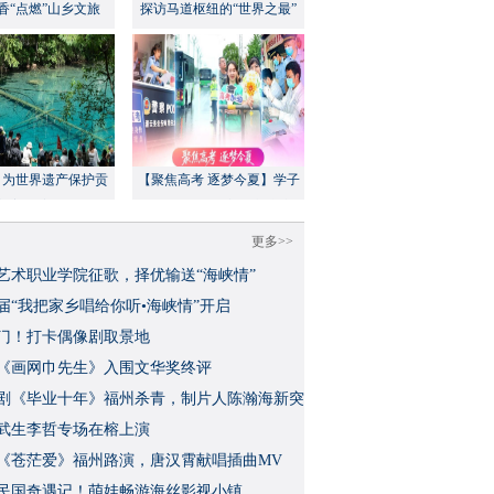
香“点燃”山乡文旅
探访马道枢纽的“世界之最”
：为世界遗产保护贡
【聚焦高考 逐梦今夏】学子
方案”｜美丽中国行
执笔追梦，各方同心护航
更多>>
艺术职业学院征歌，择优输送“海峡情”
三届“我把家乡唱给你听•海峡情”开启
门！打卡偶像剧取景地
《画网巾先生》入围文华奖终评
视剧《毕业十年》福州杀青，制片人陈瀚海新突
武生李哲专场在榕上演
影《苍茫爱》福州路演，唐汉霄献唱插曲MV
民国奇遇记！萌娃畅游海丝影视小镇