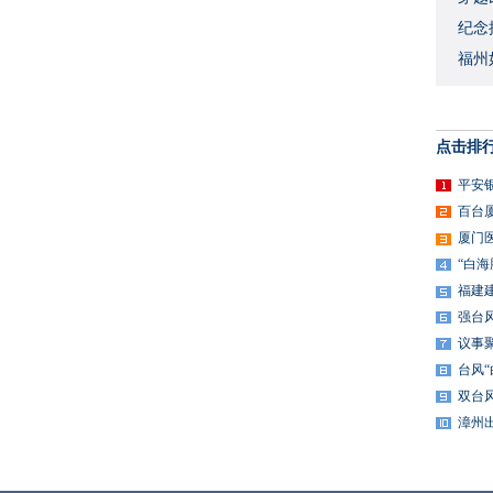
​纪
福州
点击排
平安
百台
厦门
“白
福建
强台
议事
台风
双台
漳州