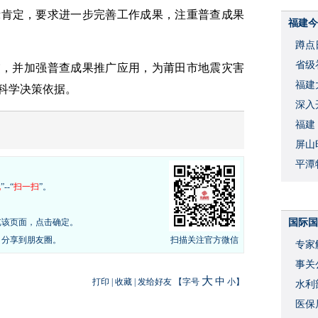
示肯定，要求进一步完善工作成果，注重普查成果
福建今
蹲点
省级
交，并加强普查成果推广应用，为莆田市地震灾害
福建
科学决策依据。
深入
福建
屏山
平潭
现
”--“
扫一扫
”。
览该页面，点击确定。
国际国
，分享到朋友圈。
扫描关注官方微信
专家
事关
大
中
打印
|
收藏
|
发给好友
【字号
小
】
水利
度
医保