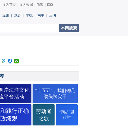
设为首页
|
设为收藏
|
简繁
|
RSS
漳州
|
龙岩
|
宁德
|
南平
|
三明
荐
26两岸海洋文化
“十五五”，我们铆足
流平台活动
劲头踏实干
立和践行正确
劳动者
“闽超”进
行时
政绩观
之歌