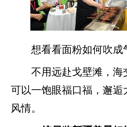
想看看面粉如何吹成
不用远赴戈壁滩，海
可以一饱眼福口福，邂逅
风情。