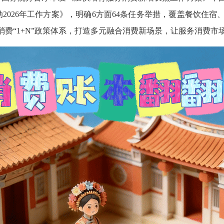
2026年工作方案》，明确6方面64条任务举措，覆盖餐饮住
费“1+N”政策体系，打造多元融合消费新场景，让服务消费市