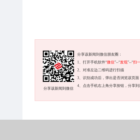
分享该新闻到微信朋友圈：
1、打开手机软件“
微信
”--“
发现
”--“
扫
2、对准左边二维码进行扫描
3、识别成功后，弹出是否浏览该页面
4、点击手机右上角分享按钮，分享到
分享该新闻到微信