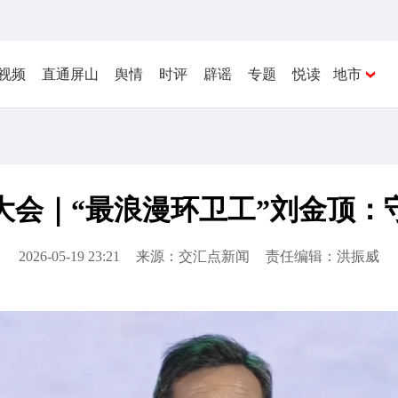
视频
直通屏山
舆情
时评
辟谣
专题
悦读
地市
明大会｜“最浪漫环卫工”刘金顶
2026-05-19 23:21
来源：交汇点新闻
责任编辑：洪振威