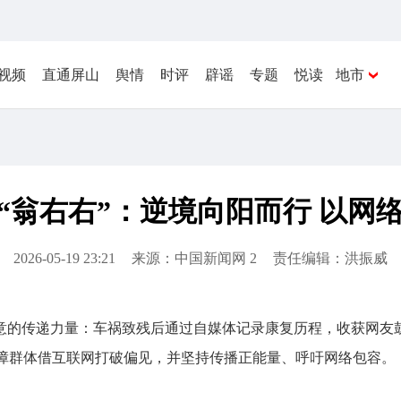
视频
直通屏山
舆情
时评
辟谣
专题
悦读
地市
“翁右右”：逆境向阳而行 以网
2026-05-19 23:21
来源：中国新闻网 2
责任编辑：洪振威
意的传递力量：车祸致残后通过自媒体记录康复历程，收获网友鼓
残障群体借互联网打破偏见，并坚持传播正能量、呼吁网络包容。