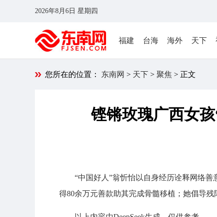
2026年8月6日 星期四
福建
台海
海外
天下
您所在的位置：
东南网
>
天下
>
聚焦
> 正文
铿锵玫瑰广西女孩
“中国好人”翁忻怡以自身经历诠释网络善
得80余万元善款助其完成骨髓移植；她倡导
以上内容由DeepSeek生成，仅供参考