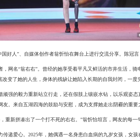
中国好人”、自媒体创作者翁忻怡在舞台上进行交流分享。陈冠言
者，网名“翁右右”。曾经的她享受着平凡又鲜活的市井生活，骑
祸彻底改变了她的人生，身体的残缺让她陷入长期的自我封闭，一
借顽强的毅力重新站立行走，还在假肢上镶嵌水钻，以乐观姿态
网友。来自五湖四海的鼓励与安慰，成为支撑她走出阴霾的重要
料，重新拼凑出了一个打不死的右右。”翁忻怡坦言，网友的每一
力传递爱心。2025年，她偶遇一名身患白血病的九岁女孩，女