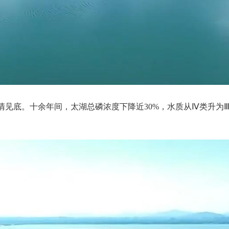
清见底。十余年间，太湖总磷浓度下降近30%，水质从Ⅳ类升为