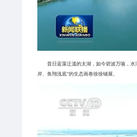
昔日蓝藻泛滥的太湖，如今碧波万顷，水
岸、鱼翔浅底”的生态画卷徐徐铺展。