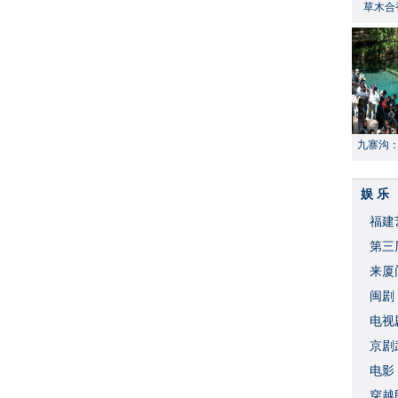
草木合
九寨沟
献“中国
娱 乐
福建
​第
来厦
闽剧
​电
破
京剧
​电
穿越