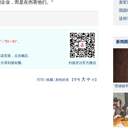
国企业，而是在伤害他们。”
美军
我国
这份
现
”--“
扫一扫
”。
新闻图
览该页面，点击确定。
，分享到朋友圈。
扫描关注官方微信
大
中
打印
|
收藏
|
发给好友
【字号
小
】
“景德镇