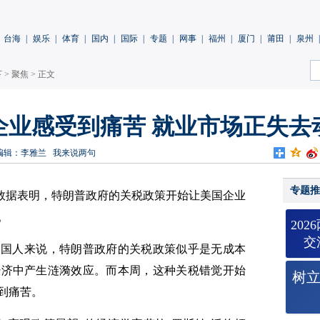
台海
|
娱乐
|
体育
|
国内
|
国际
|
专题
|
网事
|
福州
|
厦门
|
莆田
|
泉州
|
下
>
聚焦
> 正文
企业感受到痛苦 就业市场正失去
编辑：李雅兰
我来说两句
专题推
的数据表明，特朗普政府的关税政策开始让美国企业
。
20
交
美国人来说，特朗普政府的关税政策似乎是无成本
经济中产生涟漪效应。而本周，这种关税错觉开始
树
到痛苦。