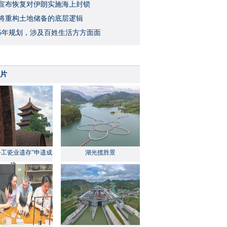
宣布恢复对伊朗实施海上封锁
将重构土地储备的底层逻辑
5年规划，涉及百姓生活方方面面
片
手工瓷业遗存”申遗成
湖光揽胜景
功