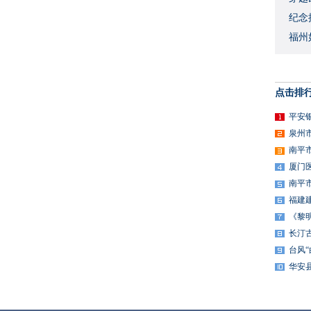
​纪
福州
点击排
平安
泉州
南平
厦门
南平
福建
《黎
长汀
台风
华安