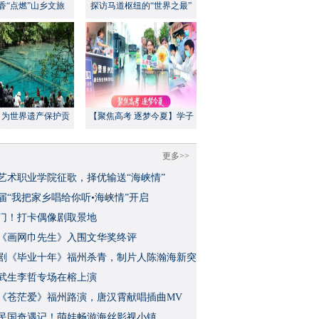
香“点燃”山乡文旅
探访马道枢纽的“世界之最”
：为世界遗产保护贡
【聚焦高考 逐梦今夏】学子
方案”｜美丽中国行
执笔追梦，各方同心护航
更多>>
艺术职业学院征歌，择优输送“海峡情”
三届“我把家乡唱给你听•海峡情”开启
门！打卡偶像剧取景地
《画网巾先生》入围文华奖终评
视剧《毕业十年》福州杀青，制片人陈瀚海新突
武生李哲专场在榕上演
影《苍茫爱》福州路演，唐汉霄献唱插曲MV
民国奇遇记！萌娃畅游海丝影视小镇