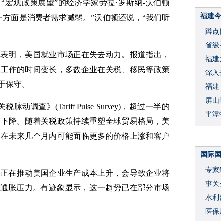
“宏观政策展望”的经济学家劳拉·罗斯纳-沃伯顿
福建今
一方面是消费者需求减弱。”沃伯顿还说，“我们听
蹲点
省级
象表明，美国就业市场正在失去动力。报道指出，
福建
新工作的时间变长，多数企业在关税、移民等政策
深入
于保守。
福建
屏山
调查》(Tariff Pulse Survey)，超过一半的
平潭
率下降。随着关税政策持续重塑全球贸易格局，美
计在未来几个月内可能面临更多的价格上涨和客户
国际国
专家
策正在推动美国企业生产成本上升，会导致企业将
事关
”通胀压力。有迹象显示，这一趋势已在部分市场
水利
度
医保