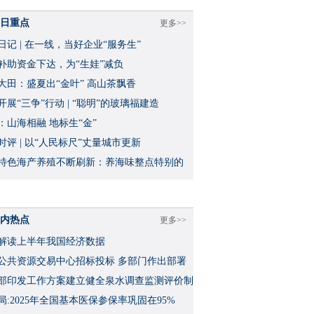
日重点
更多>>
日记 | 在一线，当好企业“服务生”
补助资金下达，为“生娃”减负
大田：盛夏出“金叶” 高山茶飘香
开展“三争”行动 | “聪明”的玻璃福建造
：山海相融 地标生“金”
时评 | 以“人民标尺”丈量城市更新
特色海产养殖不断刷新：养海味整点特别的
内热点
更多>>
解读上半年我国经济数据
公共资源交易中心招标投标 多部门作出部署
部印发工作方案建立健全泉水调查监测评价制
局:2025年全国基本医保参保率巩固在95%