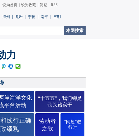
设为首页
|
设为收藏
|
简繁
|
RSS
漳州
|
龙岩
|
宁德
|
南平
|
三明
动力
荐
26两岸海洋文化
“十五五”，我们铆足
流平台活动
劲头踏实干
立和践行正确
劳动者
“闽超”进
行时
政绩观
之歌