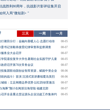
念抗战胜利80周年，抗战影片影评征集开启
如何入局“微短剧+ ”
行
三天
一周
一月
银行莆田分行：金融向善暖人心 志愿行动传
08-05
市委书记张毅恭接受纪律审查和监察调查
08-07
市服务业大会召开
08-07
医学院退役复学大学生暑期社会实践守护儿童
08-05
市政府召开第78次常务会议
08-07
建投集团联动国创会智库资源，赋能中资企业
08-06
明前的战斗》首演 沉浸式宣讲赓续鹭岛英烈
08-06
古城镇：立足闽赣边界优势 以红韵绿景激活
08-07
“白海豚”预计在闽浙沿海登陆 福建北部
08-07
县召开全县重点货运源头企业治超工作集体约
08-05