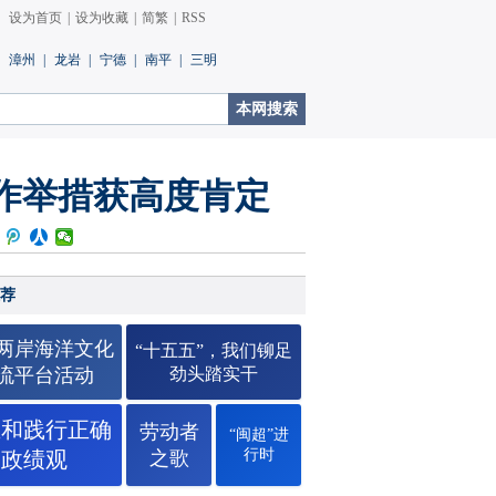
设为首页
|
设为收藏
|
简繁
|
RSS
漳州
|
龙岩
|
宁德
|
南平
|
三明
作举措获高度肯定
荐
26两岸海洋文化
“十五五”，我们铆足
流平台活动
劲头踏实干
立和践行正确
劳动者
“闽超”进
行时
政绩观
之歌