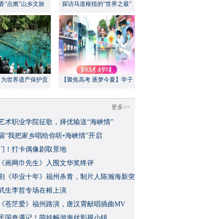
香“点燃”山乡文旅
探访马道枢纽的“世界之最”
：为世界遗产保护贡
【聚焦高考 逐梦今夏】学子
方案”｜美丽中国行
执笔追梦，各方同心护航
更多>>
艺术职业学院征歌，择优输送“海峡情”
三届“我把家乡唱给你听•海峡情”开启
门！打卡偶像剧取景地
《画网巾先生》入围文华奖终评
视剧《毕业十年》福州杀青，制片人陈瀚海新突
武生李哲专场在榕上演
影《苍茫爱》福州路演，唐汉霄献唱插曲MV
民国奇遇记！萌娃畅游海丝影视小镇