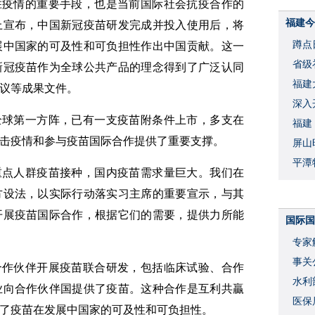
胜疫情的重要手段，也是当前国际社会抗疫合作的
福建今
上宣布，中国新冠疫苗研发完成并投入使用后，将
蹲点
展中国家的可及性和可负担性作出中国贡献。这一
省级
新冠疫苗作为全球公共产品的理念得到了广泛认同
福建
议等成果文件。
深入
全球第一方阵，已有一支疫苗附条件上市，多支在
福建
击疫情和参与疫苗国际合作提供了重要支撑。
屏山
平潭
重点人群疫苗接种，国内疫苗需求量巨大。我们在
方设法，以实际行动落实习主席的重要宣示，与其
开展疫苗国际合作，根据它们的需要，提供力所能
国际国
专家
事关
合作伙伴开展疫苗联合研发，包括临床试验、合作
水利
业向合作伙伴国提供了疫苗。这种合作是互利共贏
度
医保
了疫苗在发展中国家的可及性和可负担性。