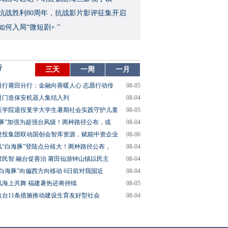
念抗战胜利80周年，抗战影片影评征集开启
如何入局“微短剧+ ”
行
三天
一周
一月
银行莆田分行：金融向善暖人心 志愿行动传
08-05
厦门造保安机器人集结入列
08-04
医学院退役复学大学生暑期社会实践守护儿童
08-05
海豚”加强为超强台风级！两种路径公布，或
08-04
建投集团联动国创会智库资源，赋能中资企业
08-06
风“白海豚”登陆点分歧大！两种路径公布，
08-04
聚民智 融台促善治 莆田仙游钟山镇以民主
08-04
“白海豚”向偏西方向移动 6日前对我国近
08-04
风海上共舞 福建暑热还将持续
08-05
出台11条措施推动建设生育友好型社会
08-04