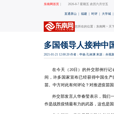
东南网首页
|
2026-8-7 星期五 农历六月廿五
直通屏山
|
福建
|
时评
|
大学城
|
您所在的位置：
东南网
>
天
多国领导人接种中
2021-01-21 12:00:20
作者：申杨 孔禄渊
来源：央视
在今天（20日）的外交部例行
间，许多国家宣布已经获得中国生产
苗。中方对此有何评论？对推进疫苗国
外交部发言人华春莹表示，我们
作是战胜疫情最有力的武器，这也是国