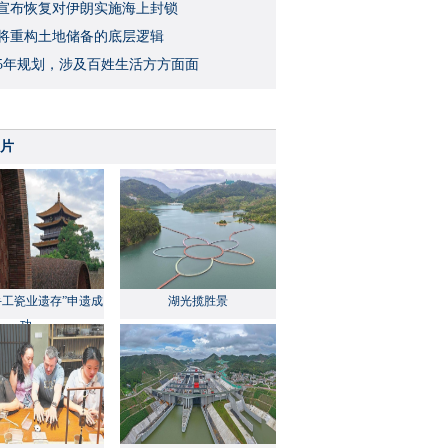
宣布恢复对伊朗实施海上封锁
将重构土地储备的底层逻辑
5年规划，涉及百姓生活方方面面
片
手工瓷业遗存”申遗成
湖光揽胜景
功