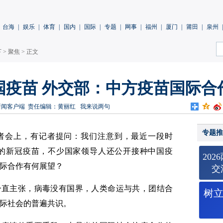
台海
|
娱乐
|
体育
|
国内
|
国际
|
专题
|
网事
|
福州
|
厦门
|
莆田
|
泉州
|
下
>
聚焦
> 正文
国疫苗 外交部：中方疫苗国际合
新闻客户端
责任编辑：黄丽红
我来说两句
专题推
记者会上，有记者提问：我们注意到，最近一段时
的新冠疫苗，不少国家领导人还公开接种中国疫
20
际合作有何展望？
交
一直主张，病毒没有国界，人类命运与共，团结合
树
际社会的普遍共识。