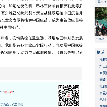
草木合
瓦纳，印尼总统佐科，巴林王储兼首相萨勒曼等多
。塞尔维亚总统武契奇亲自赴机场迎接中国疫苗并
森也发文表示将接种中国疫苗，成为柬首位疫苗接
种中国疫苗。
球肆虐，疫情防控任重道远，满足各国特别是发展
九寨沟
献“中国
力。我们期待各方拿出实际行动，向发展中国家提
分配和使用，助力早日战胜疫情。（总台央视记者
娱 乐
福建
​第
来厦
闽剧
​电
现
”--“
扫一扫
”。
破
京剧
​电
览该页面，点击确定。
穿越