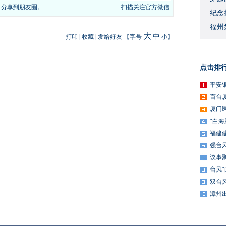
，分享到朋友圈。
扫描关注官方微信
​纪
福州
大
中
打印
|
收藏
|
发给好友
【字号
小
】
点击排
平安
百台
厦门
“白
福建
强台
议事
台风
双台
漳州