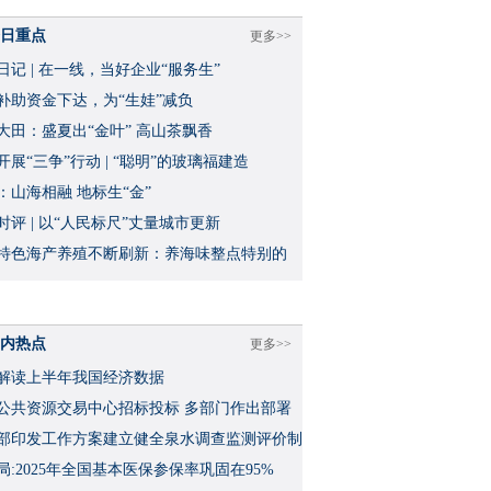
日重点
更多>>
日记 | 在一线，当好企业“服务生”
补助资金下达，为“生娃”减负
大田：盛夏出“金叶” 高山茶飘香
开展“三争”行动 | “聪明”的玻璃福建造
：山海相融 地标生“金”
时评 | 以“人民标尺”丈量城市更新
特色海产养殖不断刷新：养海味整点特别的
内热点
更多>>
解读上半年我国经济数据
公共资源交易中心招标投标 多部门作出部署
部印发工作方案建立健全泉水调查监测评价制
局:2025年全国基本医保参保率巩固在95%