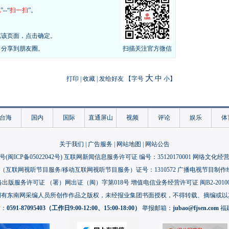
现
”--“
扫一扫
”。
览该页面，点击确定。
，分享到朋友圈。
扫描关注官方微信
大
中
打印
|
收藏
|
发给好友
【字号
小
】
台海
国内
国际
直通屏山
视频
评论
娱乐
体
关于我们
|
广告服务
|
网站地图
|
网站公告
号(
闽ICP备05022042号
) 互联网新闻信息服务许可证 编号：35120170001 网络文化经营许
互联网视听节目服务/移动互联网视听节目服务）证号：1310572 广播电视节目制作
出版服务许可证 （署）网出证（闽）字第018号 增值电信业务经营许可证 闽B2-20100
拥有东南网采编人员所创作作品之版权，未经报业集团书面授权，不得转载、摘编或以
话：
0591-87095403（工作日9:00-12:00、15:00-18:00）
举报邮箱：
jubao@fjsen.com
福