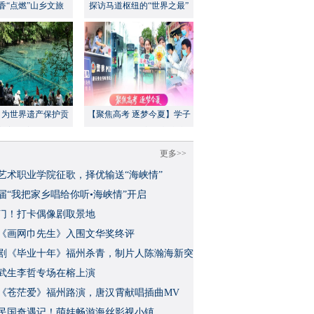
香“点燃”山乡文旅
探访马道枢纽的“世界之最”
：为世界遗产保护贡
【聚焦高考 逐梦今夏】学子
方案”｜美丽中国行
执笔追梦，各方同心护航
更多>>
艺术职业学院征歌，择优输送“海峡情”
三届“我把家乡唱给你听•海峡情”开启
门！打卡偶像剧取景地
《画网巾先生》入围文华奖终评
视剧《毕业十年》福州杀青，制片人陈瀚海新突
武生李哲专场在榕上演
影《苍茫爱》福州路演，唐汉霄献唱插曲MV
民国奇遇记！萌娃畅游海丝影视小镇