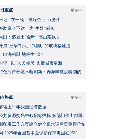
日重点
更多>>
日记 | 在一线，当好企业“服务生”
补助资金下达，为“生娃”减负
大田：盛夏出“金叶” 高山茶飘香
开展“三争”行动 | “聪明”的玻璃福建造
：山海相融 地标生“金”
时评 | 以“人民标尺”丈量城市更新
特色海产养殖不断刷新：养海味整点特别的
内热点
更多>>
解读上半年我国经济数据
公共资源交易中心招标投标 多部门作出部署
部印发工作方案建立健全泉水调查监测评价制
局:2025年全国基本医保参保率巩固在95%