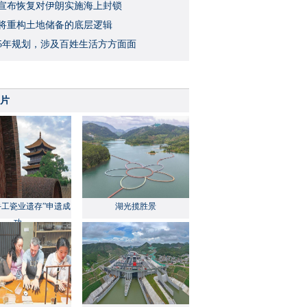
宣布恢复对伊朗实施海上封锁
将重构土地储备的底层逻辑
5年规划，涉及百姓生活方方面面
片
手工瓷业遗存”申遗成
湖光揽胜景
功