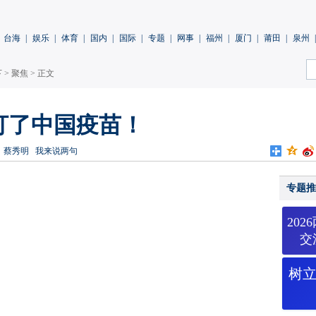
台海
|
娱乐
|
体育
|
国内
|
国际
|
专题
|
网事
|
福州
|
厦门
|
莆田
|
泉州
|
下
>
聚焦
> 正文
打了中国疫苗！
：蔡秀明
我来说两句
专题推
20
交
树