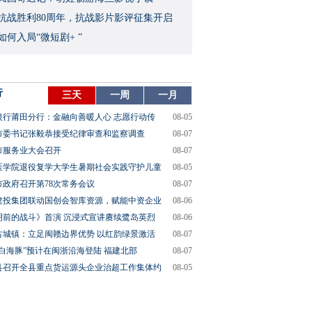
念抗战胜利80周年，抗战影片影评征集开启
如何入局“微短剧+ ”
行
三天
一周
一月
银行莆田分行：金融向善暖人心 志愿行动传
08-05
市委书记张毅恭接受纪律审查和监察调查
08-07
市服务业大会召开
08-07
医学院退役复学大学生暑期社会实践守护儿童
08-05
市政府召开第78次常务会议
08-07
建投集团联动国创会智库资源，赋能中资企业
08-06
明前的战斗》首演 沉浸式宣讲赓续鹭岛英烈
08-06
古城镇：立足闽赣边界优势 以红韵绿景激活
08-07
“白海豚”预计在闽浙沿海登陆 福建北部
08-07
县召开全县重点货运源头企业治超工作集体约
08-05