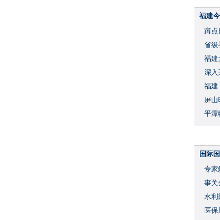
福建今
蹲点
省级
福建
深入
福建
屏山
平潭
国际国
专家
事关
水利
度
医保