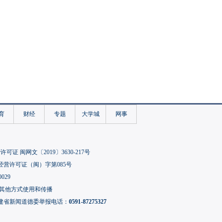
育
财经
专题
大学城
网事
可证 闽网文〔2019〕3630-217号
经营许可证（闽）字第085号
029
其他方式使用和传播
建省新闻道德委举报电话：
0591-87275327