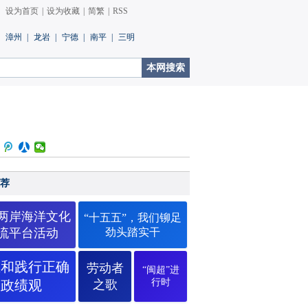
设为首页
|
设为收藏
|
简繁
|
RSS
漳州
|
龙岩
|
宁德
|
南平
|
三明
荐
26两岸海洋文化
“十五五”，我们铆足
流平台活动
劲头踏实干
立和践行正确
劳动者
“闽超”进
行时
政绩观
之歌