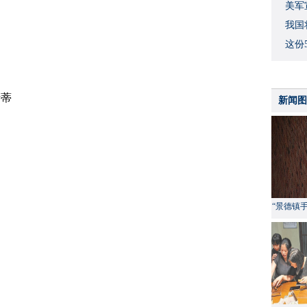
美军
我国
这份
斯蒂
新闻图
“景德镇