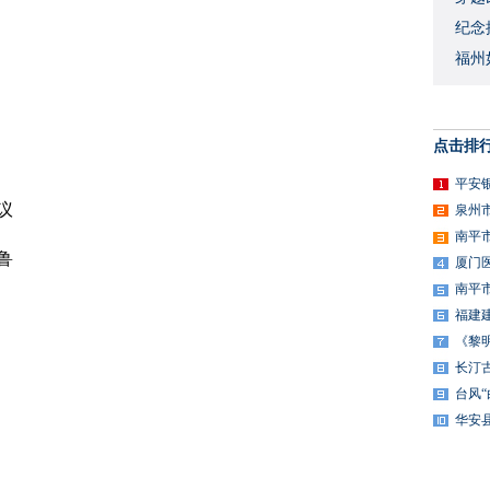
​纪
福州
点击排
平安
议
泉州
南平
鲁
厦门
南平
福建
《黎
长汀
台风
华安