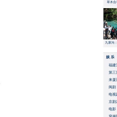
草木合
九寨沟
献“中国
娱 乐
福建
​第
来厦
布
闽剧
​电
破
京剧
​电
穿越